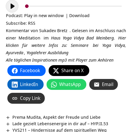
Audio-
Player
Podcast:
Play in new window
|
Download
Subscribe:
RSS
Kommentar von
Sukadev Bretz
. Gelesen im Anschluss nach
einer
Meditation
im
Haus Yoga Vidya Bad Meinberg.
Hier
klicken für weitere Infos zu:
Seminare
bei Yoga Vidya,
Ayurveda
,
Yogalehrer Ausbildung
Alle täglichen Inspirationen mp3 mit Player zum Anhören
Facebook
Share on X
LinkedIn
WhatsApp
Email
Copy Link
Prema Mudita, Aspekt der Freude und Liebe
Lade gezielt Lebensenergie in dir auf – HYP.II.53
YVS211 – Hindernisse auf dem spirituellen Weg