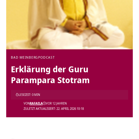
BAD MEINBERG
PODCAST
Erklärung der Guru
Parampara Stotram
LESEZEIT: 0 MIN
VON
RAFAELA
VOR 12 JAHREN
ZULETZT AKTUALISIERT: 22. APRIL 2026 10:18