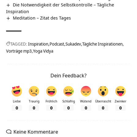
Die Notwendigkeit der Selbstkontrolle – Tägliche
Inspiration
Meditation – Zitat des Tages
TAGGED:
Inspiration
Podcast
Sukadev
Tägliche Inspirationen
Vorträge mp3
Yoga Vidya
Dein Feedback?
Liebe
Traurig
Fröhlich
Schläfrig
Wütend
Überrascht
Zwinker
0
0
0
0
0
0
0
Keine Kommentare