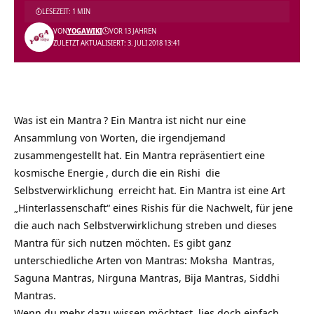
LESEZEIT: 1 MIN
VON
YOGAWIKI
VOR 13 JAHREN
ZULETZT AKTUALISIERT: 3. JULI 2018 13:41
Was ist ein
Mantra
? Ein Mantra ist nicht nur eine
Ansammlung von Worten, die irgendjemand
zusammengestellt hat. Ein Mantra repräsentiert eine
kosmische
Energie
, durch die ein
Rishi
die
Selbstverwirklichung
erreicht hat. Ein Mantra ist eine Art
„Hinterlassenschaft“ eines Rishis für die Nachwelt, für jene
die auch nach Selbstverwirklichung streben und dieses
Mantra für sich nutzen möchten. Es gibt ganz
unterschiedliche Arten von Mantras:
Moksha
Mantras,
Saguna Mantras, Nirguna Mantras, Bija Mantras,
Siddhi
Mantras.
Wenn du mehr dazu wissen möchtest, lies doch einfach