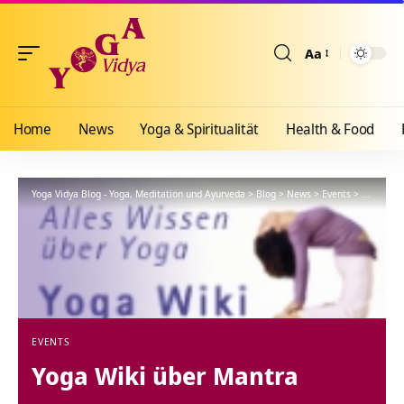
Aa
Größenänderun
Home
News
Yoga & Spiritualität
Health & Food
Yoga Vidya Blog - Yoga, Meditation und Ayurveda
>
Blog
>
News
>
Events
>
Yoga Wik
EVENTS
Yoga Wiki über Mantra