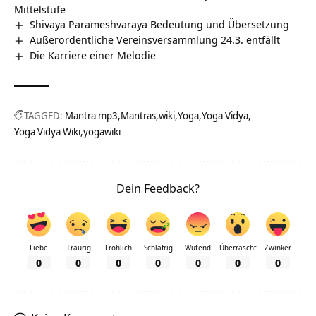
Mittelstufe
Shivaya Parameshvaraya Bedeutung und Übersetzung
Außerordentliche Vereinsversammlung 24.3. entfällt
Die Karriere einer Melodie
TAGGED:
Mantra mp3
Mantras
wiki
Yoga
Yoga Vidya
Yoga Vidya Wiki
yogawiki
Dein Feedback?
Liebe
Traurig
Fröhlich
Schläfrig
Wütend
Überrascht
Zwinker
0
0
0
0
0
0
0