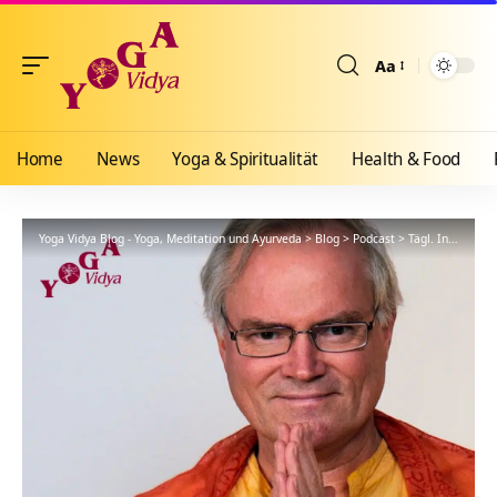
Aa
Größenänderun
Home
News
Yoga & Spiritualität
Health & Food
Yoga Vidya Blog - Yoga, Meditation und Ayurveda
>
Blog
>
Podcast
>
Tägl. Inspiration