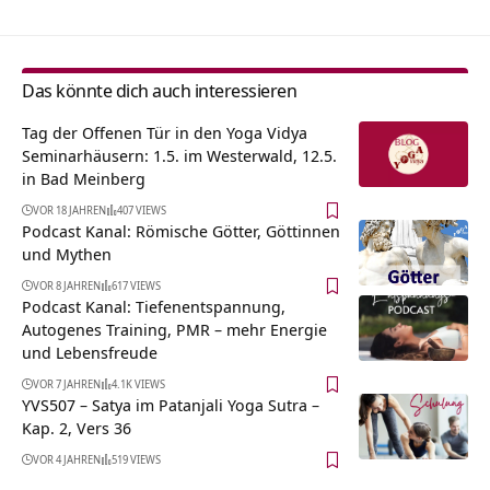
Das könnte dich auch interessieren
Tag der Offenen Tür in den Yoga Vidya
Seminarhäusern: 1.5. im Westerwald, 12.5.
in Bad Meinberg
VOR 18 JAHREN
407 VIEWS
Podcast Kanal: Römische Götter, Göttinnen
und Mythen
VOR 8 JAHREN
617 VIEWS
Podcast Kanal: Tiefenentspannung,
Autogenes Training, PMR – mehr Energie
und Lebensfreude
VOR 7 JAHREN
4.1K VIEWS
YVS507 – Satya im Patanjali Yoga Sutra –
Kap. 2, Vers 36
VOR 4 JAHREN
519 VIEWS