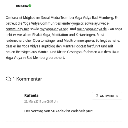
OMKARA
Omkara ist Mitglied im Social Media Team bei Yoga Vidya Bad Meinberg. Er
betreut die Yoga Vidya Communities
kinder-yoga.cc
sowie
ayurveda-
community.net
sowie
my.yoga-vidya.org
und
mein.yoga-vidya.de
- An Yoga
liebt er vor allem Bhakti-Yoga, Meditation und Kirtansingen. Er ist
leidenschaftlicher Obertonsänger und Maultrommelspieler. So liegt es nahe,
dass er im Yoga Vidya Hauptblog den Mantra Podcast fortführt und mit
neuen Beiträgen aus Mantra- und Kirtan Gesangsaufnahmen aus dem Haus
Yoga Vidya in Bad Meinberg bereichert.
1 Kommentar
Rafaela
ANTWORTEN
22. März 2011 um 09:51 Uhr
Der Vortrag von Sukadev ist Weisheit pur!