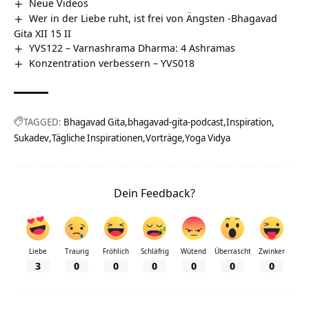
Neue Videos
Wer in der Liebe ruht, ist frei von Ängsten -Bhagavad
Gita XII 15 II
YVS122 – Varnashrama Dharma: 4 Ashramas
Konzentration verbessern – YVS018
TAGGED:
Bhagavad Gita
bhagavad-gita-podcast
Inspiration
Sukadev
Tägliche Inspirationen
Vorträge
Yoga Vidya
Dein Feedback?
Liebe
Traurig
Fröhlich
Schläfrig
Wütend
Überrascht
Zwinker
3
0
0
0
0
0
0