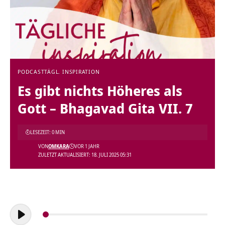
PODCAST
TÄGL. INSPIRATION
Es gibt nichts Höheres als
Gott – Bhagavad Gita VII. 7
LESEZEIT: 0 MIN
VON
OMKARA
VOR 1 JAHR
ZULETZT AKTUALISIERT: 18. JULI 2025 05:31
Audio-
Player