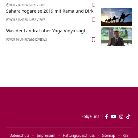
VOR 7 JAHREN
695 VIEWS
Sahara Yogareise 2019 mit Rama und Dirk
VOR 8 JAHREN
652 VIEWS
Was der Landrat über Yoga Vidya sagt
VOR 16 JAHREN
512 VIEWS
Folge uns
Datenschutz
Impressum
Haftungsausschluss
Sitemap
RSS