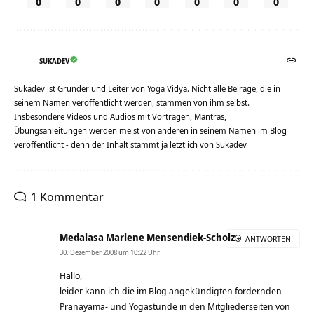
0
0
0
0
0
0
0
SUKADEV
Sukadev ist Gründer und Leiter von Yoga Vidya. Nicht alle Beiräge, die in
seinem Namen veröffentlicht werden, stammen von ihm selbst.
Insbesondere Videos und Audios mit Vorträgen, Mantras,
Übungsanleitungen werden meist von anderen in seinem Namen im Blog
veröffentlicht - denn der Inhalt stammt ja letztlich von Sukadev
1 Kommentar
Medalasa Marlene Mensendiek-Scholz
ANTWORTEN
30. Dezember 2008 um 10:22 Uhr
Hallo,
leider kann ich die im Blog angekündigten fordernden
Pranayama- und Yogastunde in den Mitgliederseiten von