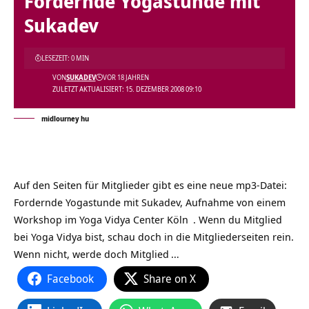
Fordernde Yogastunde mit
Sukadev
LESEZEIT: 0 MIN
VON
SUKADEV
VOR 18 JAHREN
ZULETZT AKTUALISIERT: 15. DEZEMBER 2008 09:10
midlourney hu
Auf den Seiten für Mitglieder gibt es eine neue mp3-Datei:
Fordernde Yogastunde mit Sukadev, Aufnahme von einem
Workshop im
Yoga Vidya Center Köln
. Wenn du Mitglied
bei Yoga Vidya bist, schau doch in die Mitgliederseiten rein.
Wenn nicht,
werde doch Mitglied
…
Facebook
Share on X