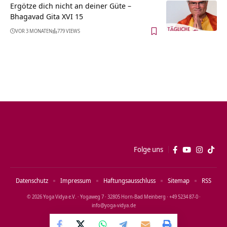
Ergötze dich nicht an deiner Güte –
Bhagavad Gita XVI 15
VOR 3 MONATEN
779 VIEWS
Folge uns
Datenschutz
Impressum
Haftungsausschluss
Sitemap
RSS
© 2026 Yoga Vidya e.V. · Yogaweg 7 · 32805 Horn‑Bad Meinberg · +49 5234 87‑0 ·
info@yoga‑vidya.de