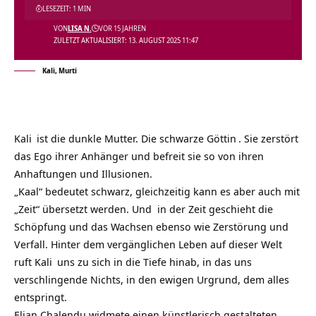
LESEZEIT: 1 MIN
VON
LISA N.
VOR 15 JAHREN
ZULETZT AKTUALISIERT: 13. AUGUST 2025 11:47
Kali, Murti
Kali
ist die dunkle Mutter. Die
schwarze Göttin
. Sie zerstört
das Ego ihrer Anhänger und befreit sie so von ihren
Anhaftungen und Illusionen.
„Kaal“ bedeutet schwarz, gleichzeitig kann es aber auch mit
„Zeit“ übersetzt werden. Und in der Zeit geschieht die
Schöpfung und das Wachsen ebenso wie Zerstörung und
Verfall. Hinter dem vergänglichen Leben auf dieser Welt
ruft
Kali
uns zu sich in die Tiefe hinab, in das uns
verschlingende Nichts, in den ewigen Urgrund, dem alles
entspringt.
Elian Chalendu widmete einen künstlerisch gestalteten