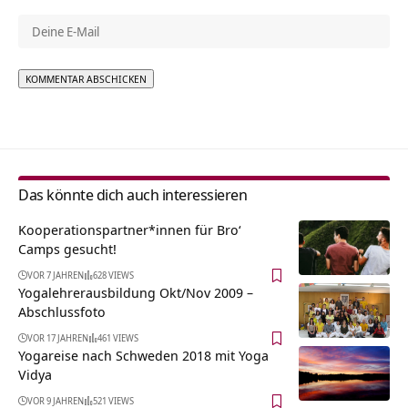
Alternative:
Das könnte dich auch interessieren
Kooperationspartner*innen für Bro‘
Camps gesucht!
VOR 7 JAHREN
628 VIEWS
Yogalehrerausbildung Okt/Nov 2009 –
Abschlussfoto
VOR 17 JAHREN
461 VIEWS
Yogareise nach Schweden 2018 mit Yoga
Vidya
VOR 9 JAHREN
521 VIEWS