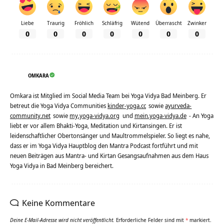
Liebe
Traurig
Fröhlich
Schläfrig
Wütend
Überrascht
Zwinker
0
0
0
0
0
0
0
OMKARA
Omkara ist Mitglied im Social Media Team bei Yoga Vidya Bad Meinberg. Er
betreut die Yoga Vidya Communities
kinder-yoga.cc
sowie
ayurveda-
community.net
sowie
my.yoga-vidya.org
und
mein.yoga-vidya.de
- An Yoga
liebt er vor allem Bhakti-Yoga, Meditation und Kirtansingen. Er ist
leidenschaftlicher Obertonsänger und Maultrommelspieler. So liegt es nahe,
dass er im Yoga Vidya Hauptblog den Mantra Podcast fortführt und mit
neuen Beiträgen aus Mantra- und Kirtan Gesangsaufnahmen aus dem Haus
Yoga Vidya in Bad Meinberg bereichert.
Keine Kommentare
Deine E-Mail-Adresse wird nicht veröffentlicht.
Erforderliche Felder sind mit
*
markiert.