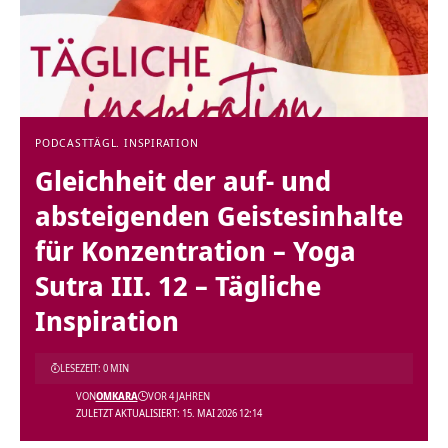
PODCAST
TÄGL. INSPIRATION
Gleichheit der auf- und
absteigenden Geistesinhalte
für Konzentration – Yoga
Sutra III. 12 – Tägliche
Inspiration
LESEZEIT: 0 MIN
VON
OMKARA
VOR 4 JAHREN
ZULETZT AKTUALISIERT: 15. MAI 2026 12:14