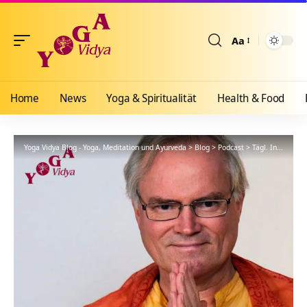
Aa
Größenänderun
Home
News
Yoga & Spiritualität
Health & Food
Yoga Vidya Blog - Yoga, Meditation und Ayurveda
>
Blog
>
Podcast
>
Tägl. Inspiration