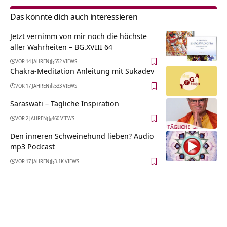
Das könnte dich auch interessieren
Jetzt vernimm von mir noch die höchste
aller Wahrheiten – BG.XVIII 64
VOR 14 JAHREN
552 VIEWS
Chakra-Meditation Anleitung mit Sukadev
VOR 17 JAHREN
533 VIEWS
Saraswati – Tägliche Inspiration
VOR 2 JAHREN
460 VIEWS
Den inneren Schweinehund lieben? Audio
mp3 Podcast
VOR 17 JAHREN
3.1K VIEWS