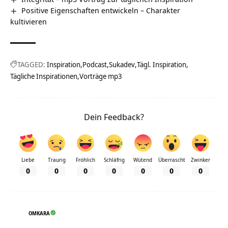
Positive Eigenschaften entwickeln – Charakter
kultivieren
TAGGED:
Inspiration
Podcast
Sukadev
Tägl. Inspiration
Tägliche Inspirationen
Vorträge mp3
Dein Feedback?
Liebe
Traurig
Fröhlich
Schläfrig
Wütend
Überrascht
Zwinker
0
0
0
0
0
0
0
OMKARA