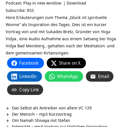
Podcast:
Play in new window
|
Download
Subscribe:
RSS
Höre Erläuterungen zum Thema „Glück ist spirituelle
Wonne“ als Inspiration des Tages. Dies ist ein kurzer
Vortrag von und mit Sukadev Bretz, Gründer von
Yoga
Vidya
, eine Audio Aufnahme aus einem Satsang bei
Yoga
Vidya Bad Meinberg
, gehalten nach der
Meditation
und
dem gemeinsamen Kirtansingen.
Facebook
Share on X
LinkedIn
WhatsApp
Email
Copy Link
Das Selbst als Antreiber von allem VC 129
Der Mensch – mp3 Kurzvortrag
Om Namah Shivaya mit Stefan
Integrität – mp3 Vortrag zur täglichen Inspiration