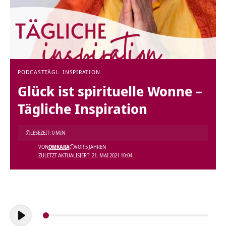
PODCAST
TÄGL. INSPIRATION
Glück ist spirituelle Wonne –
Tägliche Inspiration
LESEZEIT: 0 MIN
VON
OMKARA
VOR 5 JAHREN
ZULETZT AKTUALISIERT: 21. MAI 2021 10:04
Audio-
Player