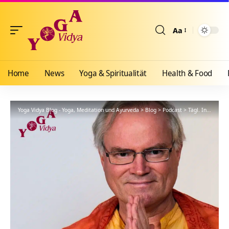
Aa
Größenänderun
Home
News
Yoga & Spiritualität
Health & Food
Yoga Vidya Blog - Yoga, Meditation und Ayurveda
>
Blog
>
Podcast
>
Tägl. Inspiration