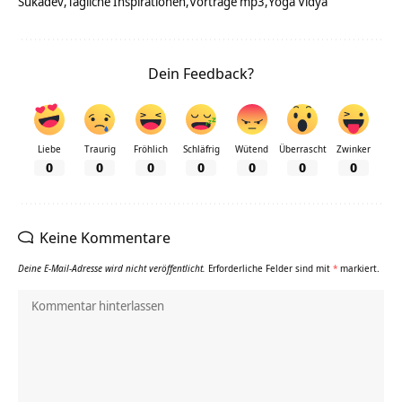
Sukadev
Tägliche Inspirationen
Vorträge mp3
Yoga Vidya
Dein Feedback?
Liebe
Traurig
Fröhlich
Schläfrig
Wütend
Überrascht
Zwinker
0
0
0
0
0
0
0
Keine Kommentare
Deine E-Mail-Adresse wird nicht veröffentlicht.
Erforderliche Felder sind mit
*
markiert.