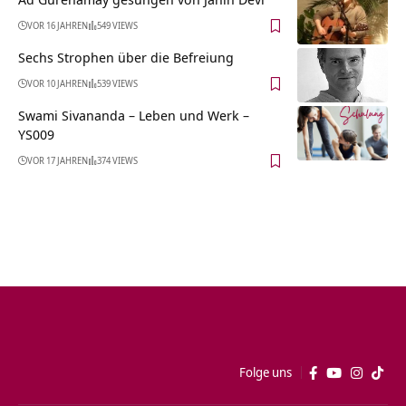
VOR 16 JAHREN
549 VIEWS
Sechs Strophen über die Befreiung
VOR 10 JAHREN
539 VIEWS
Swami Sivananda – Leben und Werk –
YS009
VOR 17 JAHREN
374 VIEWS
Folge uns