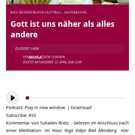
BAD MEINBERG
PODCAST
TÄGL. INSPIRATION
Gott ist uns näher als alles
andere
LESEZEIT: 0 MIN
VON
RAFAELA
VOR 12 JAHREN
ZULETZT AKTUALISIERT: 22. APRIL 2026 12:09
Audio-
Player
Podcast:
Play in new window
|
Download
Subscribe:
RSS
Kommentar von
Sukadev Bretz
. Gelesen im Anschluss nach
einer
Meditation
im
Haus Yoga Vidya Bad Meinberg.
Hier