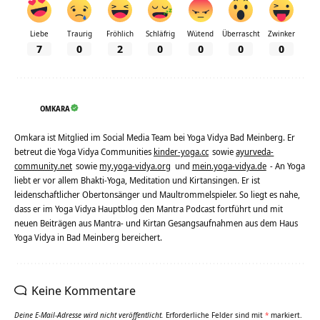
Liebe
Traurig
Fröhlich
Schläfrig
Wütend
Überrascht
Zwinker
7
0
2
0
0
0
0
OMKARA
Omkara ist Mitglied im Social Media Team bei Yoga Vidya Bad Meinberg. Er
betreut die Yoga Vidya Communities
kinder-yoga.cc
sowie
ayurveda-
community.net
sowie
my.yoga-vidya.org
und
mein.yoga-vidya.de
- An Yoga
liebt er vor allem Bhakti-Yoga, Meditation und Kirtansingen. Er ist
leidenschaftlicher Obertonsänger und Maultrommelspieler. So liegt es nahe,
dass er im Yoga Vidya Hauptblog den Mantra Podcast fortführt und mit
neuen Beiträgen aus Mantra- und Kirtan Gesangsaufnahmen aus dem Haus
Yoga Vidya in Bad Meinberg bereichert.
Keine Kommentare
Deine E-Mail-Adresse wird nicht veröffentlicht.
Erforderliche Felder sind mit
*
markiert.