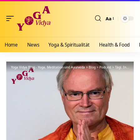
Aa
Größenänderun
Home
News
Yoga & Spiritualität
Health & Food
Yoga Vidya Blog - Yoga, Meditation und Ayurveda
>
Blog
>
Podcast
>
Tägl. Inspiration