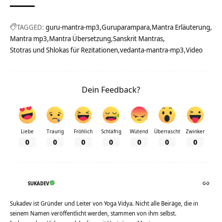
TAGGED:
guru-mantra-mp3
Guruparampara
Mantra Erläuterung
Mantra mp3
Mantra Übersetzung
Sanskrit Mantras
Stotras und Shlokas für Rezitationen
vedanta-mantra-mp3
Video
Dein Feedback?
Liebe
Traurig
Fröhlich
Schläfrig
Wütend
Überrascht
Zwinker
0
0
0
0
0
0
0
SUKADEV
Sukadev ist Gründer und Leiter von Yoga Vidya. Nicht alle Beiräge, die in
seinem Namen veröffentlicht werden, stammen von ihm selbst.