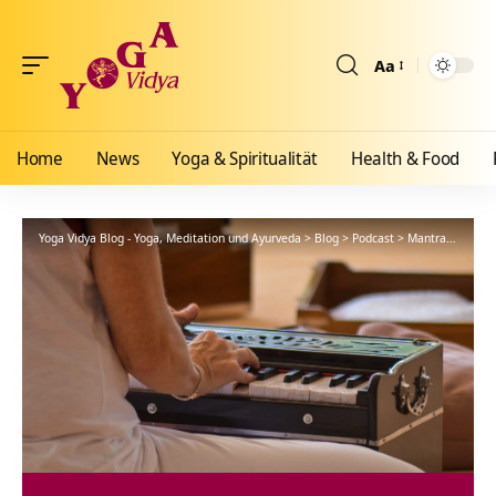
Aa
Größenänderun
Home
News
Yoga & Spiritualität
Health & Food
Yoga Vidya Blog - Yoga, Meditation und Ayurveda
>
Blog
>
Podcast
>
Mantra
>
Hara H