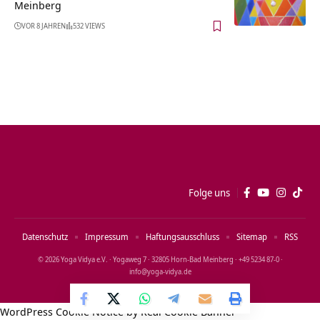
Meinberg
VOR 8 JAHREN
532 VIEWS
Folge uns
Datenschutz
Impressum
Haftungsausschluss
Sitemap
RSS
© 2026 Yoga Vidya e.V. · Yogaweg 7 · 32805 Horn‑Bad Meinberg · +49 5234 87‑0 ·
info@yoga‑vidya.de
WordPress Cookie Notice by Real Cookie Banner