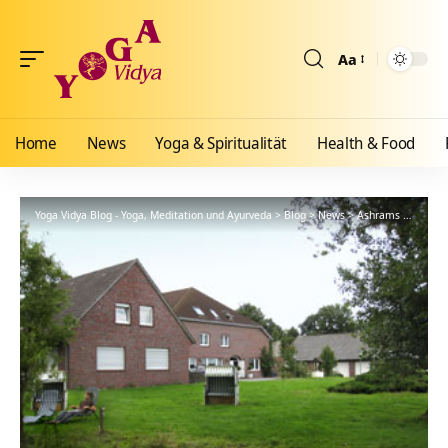
Aa
Größenänderun
Home
News
Yoga & Spiritualität
Health & Food
Yoga Vidya Blog - Yoga, Meditation und Ayurveda
>
Blog
>
News
>
Ashrams
>
Nordse