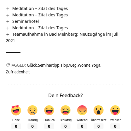
Meditation – Zitat des Tages
Meditation – Zitat des Tages
Seminarhotel
Meditation – Zitat des Tages
Teamaufnahme in Bad Meinberg: Neuzugänge im Juli
2021
TAGGED:
Glück
Seminartipp
Tipp
weg
Wonne
Yoga
Zufriedenheit
Dein Feedback?
Liebe
Traurig
Fröhlich
Schläfrig
Wütend
Überrascht
Zwinker
0
0
0
0
0
0
0