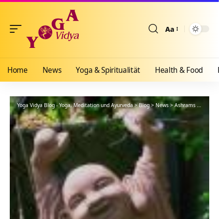
Aa
Größenänderun
Home
News
Yoga & Spiritualität
Health & Food
Yoga Vidya Blog - Yoga, Meditation und Ayurveda
>
Blog
>
News
>
Ashrams
>
Bad Me