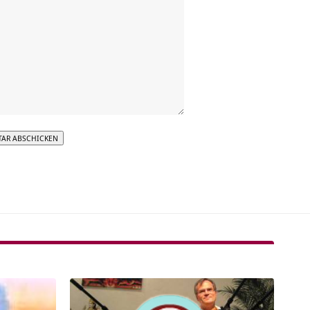
tive: