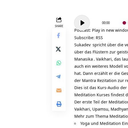
Audio-
00:00
Player
SHARE
Podcast:
Play in new wind
Subscribe:
RSS
Sukadev
spricht über die v
über das Flüstern zur gei
Manasika
. Vaikhari, das l
auch ein weiteres Modell vo
hat. Dann erzählt er die G
der Mantra Rezitation zur 
Dies ist das Kurs-Audio de
Meditation Kurses findest 
Der erste Teil der Meditatio
Vaikhari, Upamsu, Madhyam
Mehr zum Thema Meditatio
Yoga und Meditation E