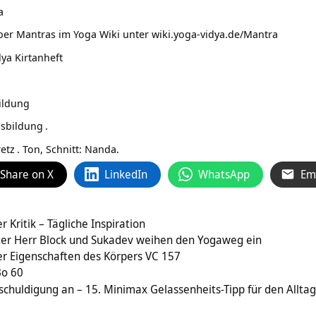
a
ber Mantras im Yoga Wiki unter
wiki.yoga-vidya.de/Mantra
ya Kirtanheft
ildung
usbildung
.
etz
. Ton, Schnitt: Nanda.
Share on X
LinkedIn
WhatsApp
Em
 Kritik – Tägliche Inspiration
er Herr Block und Sukadev weihen den Yogaweg ein
er Eigenschaften des Körpers VC 157
Bo 60
huldigung an – 15. Minimax Gelassenheits-Tipp für den Allta