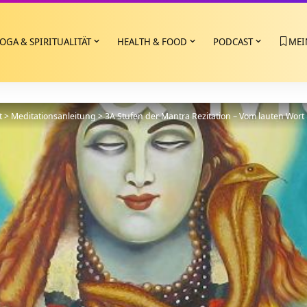
OGA & SPIRITUALITÄT
HEALTH & FOOD
PODCAST
MEI
t
>
Meditationsanleitung
>
3A Stufen der Mantra Rezitation – Vom lauten Wort i