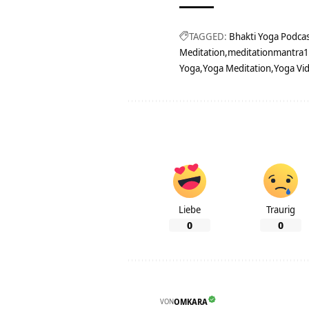
TAGGED:
Bhakti Yoga Podca
Meditation
meditationmantra
Yoga
Yoga Meditation
Yoga Vi
Liebe
Traurig
0
0
VON
OMKARA