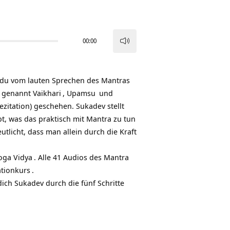
00:00
Pfeiltasten
Hoch/Runter
benutzen,
ie du vom lauten Sprechen des
Mantras
um
h genannt
Vaikhari
,
Upamsu
und
die
ezitation) geschehen. Sukadev stellt
Lautstärke
bt, was das praktisch mit Mantra zu tun
zu
utlicht, dass man allein durch die Kraft
regeln.
oga Vidya
. Alle 41 Audios des Mantra
ationkurs
.
dich Sukadev durch die fünf Schritte