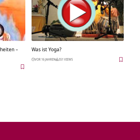
heiten –
Was ist Yoga?
VOR 16 JAHREN
551 VIEWS