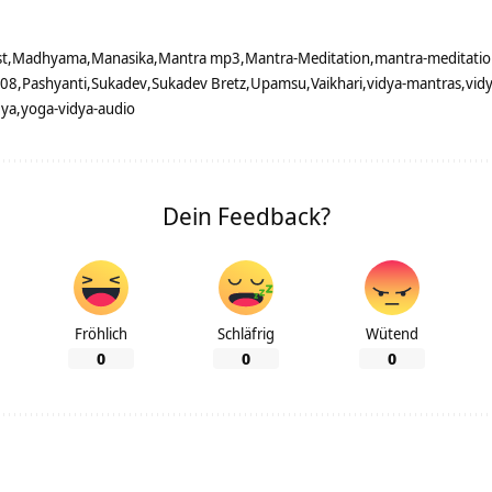
st
Madhyama
Manasika
Mantra mp3
Mantra-Meditation
mantra-meditatio
108
Pashyanti
Sukadev
Sukadev Bretz
Upamsu
Vaikhari
vidya-mantras
vid
dya
yoga-vidya-audio
Dein Feedback?
Fröhlich
Schläfrig
Wütend
0
0
0