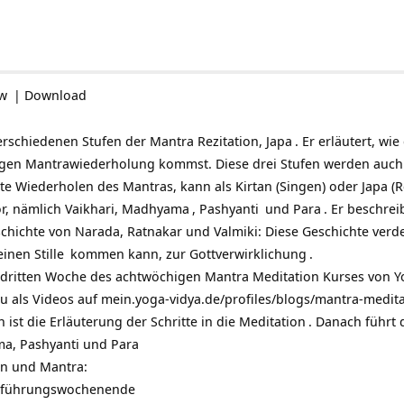
ow
|
Download
erschiedenen Stufen der Mantra Rezitation,
Japa
. Er erläutert, w
stigen Mantrawiederholung kommst. Diese drei Stufen werden auc
aute Wiederholen des Mantras, kann als Kirtan (Singen) oder Japa (R
r, nämlich Vaikhari,
Madhyama
,
Pashyanti
und
Para
. Er beschrei
eschichte von Narada, Ratnakar und Valmiki:
Diese Geschichte verde
reinen
Stille
kommen kann, zur
Gottverwirklichung
.
r dritten Woche des achtwöchigen Mantra Meditation Kurses von
Y
du als Videos auf
mein.yoga-vidya.de/profiles/blogs/mantra-medit
n ist die Erläuterung der Schritte in die
Meditation
. Danach führt 
a, Pashyanti und Para
n und Mantra:
inführungswochenende