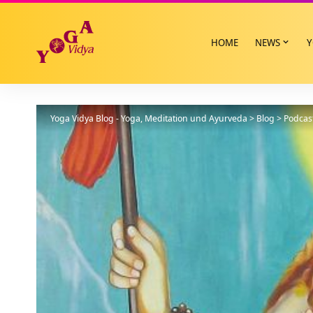
HOME
NEWS
Y
Yoga Vidya Blog - Yoga, Meditation und Ayurveda
>
Blog
>
Podcas