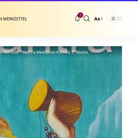
5
Aa
N MERKZETTEL
Größenänderung
n die Stille – Mantra Meditation Kursvid. 3. Woche