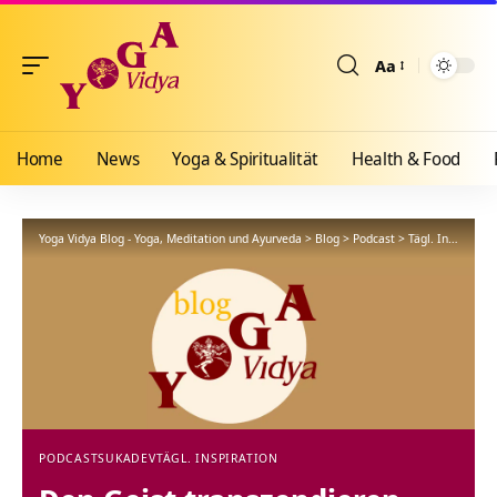
Aa
Größenänderun
Home
News
Yoga & Spiritualität
Health & Food
Yoga Vidya Blog - Yoga, Meditation und Ayurveda
>
Blog
>
Podcast
>
Tägl. Inspiration
PODCAST
SUKADEV
TÄGL. INSPIRATION