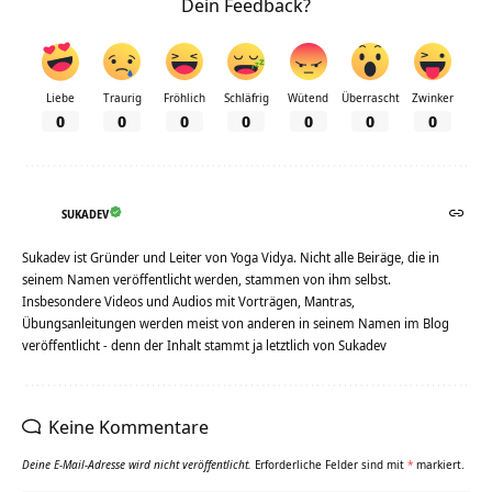
Dein Feedback?
Liebe
Traurig
Fröhlich
Schläfrig
Wütend
Überrascht
Zwinker
0
0
0
0
0
0
0
SUKADEV
Sukadev ist Gründer und Leiter von Yoga Vidya. Nicht alle Beiräge, die in
seinem Namen veröffentlicht werden, stammen von ihm selbst.
Insbesondere Videos und Audios mit Vorträgen, Mantras,
Übungsanleitungen werden meist von anderen in seinem Namen im Blog
veröffentlicht - denn der Inhalt stammt ja letztlich von Sukadev
Keine Kommentare
Deine E-Mail-Adresse wird nicht veröffentlicht.
Erforderliche Felder sind mit
*
markiert.