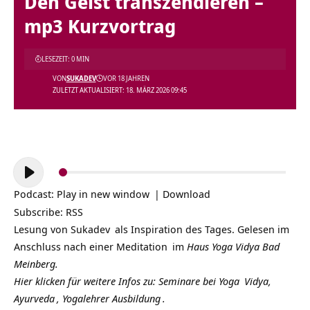
Den Geist transzendieren –
mp3 Kurzvortrag
LESEZEIT: 0 MIN
VON
SUKADEV
VOR 18 JAHREN
ZULETZT AKTUALISIERT: 18. MÄRZ 2026 09:45
Audio-
Player
Podcast:
Play in new window
|
Download
Subscribe:
RSS
Lesung von
Sukadev
als Inspiration des Tages. Gelesen im
Anschluss nach einer
Meditation
im
Haus Yoga Vidya Bad
Meinberg.
Hier klicken für weitere Infos zu: Seminare bei
Yoga
Vidya,
Ayurveda
,
Yogalehrer Ausbildung
.