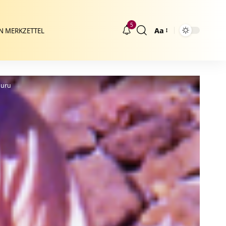
5
Aa
N MERKZETTEL
Größenänderung
Guru