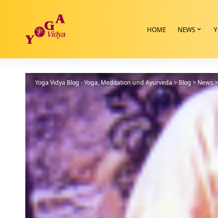
HOME
NEWS
Y
Yoga Vidya Blog - Yoga, Meditation und Ayurveda
>
Blog
>
News