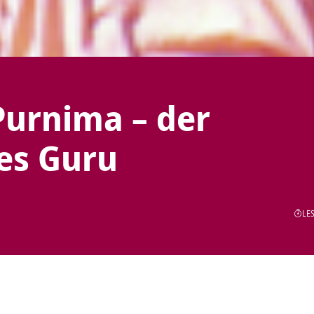
Purnima – der
es Guru
LES