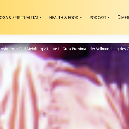
OGA & SPIRITUALITÄT
HEALTH & FOOD
PODCAST
MEI
>
Ashrams
>
Bad Meinberg
>
Heute ist Guru Purnima – der Vollmondstag des 