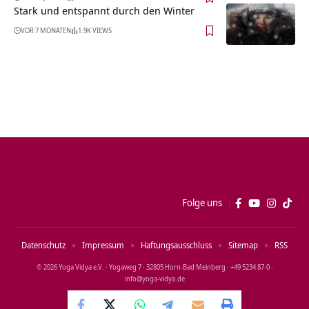
Stark und entspannt durch den Winter
VOR 7 MONATEN
1.9K VIEWS
Folge uns
Datenschutz
Impressum
Haftungsausschluss
Sitemap
RSS
© 2026 Yoga Vidya e.V. · Yogaweg 7 · 32805 Horn‑Bad Meinberg · +49 5234 87‑0 ·
info@yoga‑vidya.de