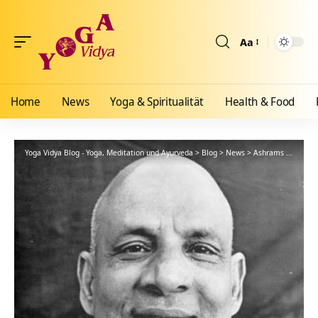
Aa
Größenänderun
Home
News
Yoga & Spiritualität
Health & Food
Yoga Vidya Blog - Yoga, Meditation und Ayurveda
>
Blog
>
News
>
Ashrams
>
Bad Me