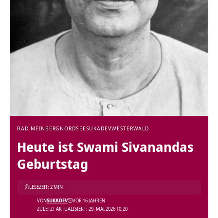
BAD MEINBERG
NORDSEE
SUKADEV
WESTERWALD
Heute ist Swami Sivanandas
Geburtstag
LESEZEIT: 2 MIN
VON
SUKADEV
VOR 16 JAHREN
ZULETZT AKTUALISIERT: 29. MAI 2026 10:20