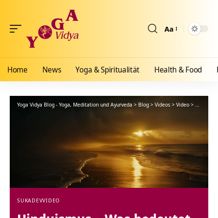
Aa
Größenänderun
Home
News
Yoga & Spiritualität
Health & Food
Yoga Vidya Blog - Yoga, Meditation und Ayurveda
>
Blog
>
Videos
>
Video
>
Hinduism
SUKADEV
VIDEO