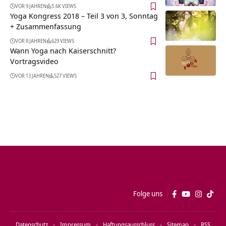
VOR 9 JAHREN
5.6K VIEWS
Yoga Kongress 2018 – Teil 3 von 3, Sonntag
+ Zusammenfassung
VOR 8 JAHREN
629 VIEWS
Wann Yoga nach Kaiserschnitt?
Vortragsvideo
VOR 13 JAHREN
527 VIEWS
Folge uns
Datenschutz
Impressum
Haftungsausschluss
Sitemap
RSS