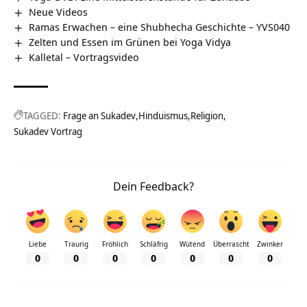
Neue Videos
Ramas Erwachen – eine Shubhecha Geschichte – YVS040
Zelten und Essen im Grünen bei Yoga Vidya
Kalletal‏‎ – Vortragsvideo
TAGGED:
Frage an Sukadev
Hinduismus
Religion
Sukadev Vortrag
Dein Feedback?
Liebe
Traurig
Fröhlich
Schläfrig
Wütend
Überrascht
Zwinker
0
0
0
0
0
0
0