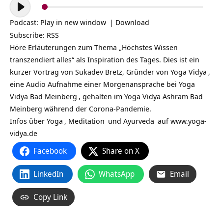
Audio-
Player
Podcast:
Play in new window
|
Download
Subscribe:
RSS
Höre Erläuterungen zum Thema „Höchstes Wissen
transzendiert alles“ als Inspiration des Tages. Dies ist ein
kurzer Vortrag von Sukadev Bretz, Gründer von
Yoga Vidya
,
eine Audio Aufnahme einer Morgenansprache bei
Yoga
Vidya Bad Meinberg
, gehalten im Yoga Vidya Ashram Bad
Meinberg während der Corona-Pandemie.
Infos über
Yoga
,
Meditation
und
Ayurveda
auf
www.yoga-
vidya.de
Facebook
Share on X
LinkedIn
WhatsApp
Email
Copy Link