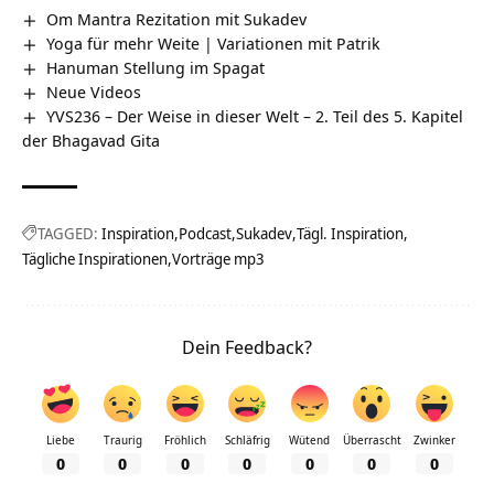
Om Mantra Rezitation mit Sukadev
Yoga für mehr Weite | Variationen mit Patrik
Hanuman Stellung im Spagat
Neue Videos
YVS236 – Der Weise in dieser Welt – 2. Teil des 5. Kapitel
der Bhagavad Gita
TAGGED:
Inspiration
Podcast
Sukadev
Tägl. Inspiration
Tägliche Inspirationen
Vorträge mp3
Dein Feedback?
Liebe
Traurig
Fröhlich
Schläfrig
Wütend
Überrascht
Zwinker
0
0
0
0
0
0
0