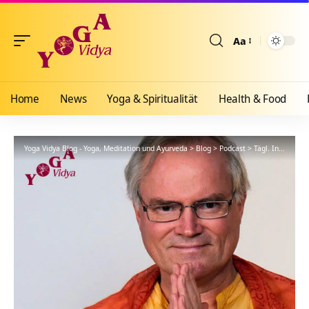
Aa
Größenänderun
Home
News
Yoga & Spiritualität
Health & Food
Yoga Vidya Blog - Yoga, Meditation und Ayurveda
>
Blog
>
Podcast
>
Tägl. Inspiration