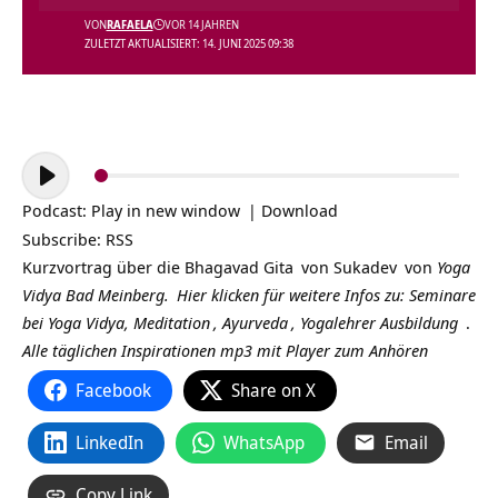
VON
RAFAELA
VOR 14 JAHREN
ZULETZT AKTUALISIERT: 14. JUNI 2025 09:38
Audio-
Player
Podcast:
Play in new window
|
Download
Subscribe:
RSS
Kurzvortrag über die
Bhagavad Gita
von
Sukadev
von
Yoga
Vidya Bad Meinberg.
Hier klicken für weitere Infos zu:
Seminare
bei Yoga Vidya,
Meditation
,
Ayurveda
,
Yogalehrer Ausbildung
.
Alle täglichen Inspirationen mp3 mit Player zum Anhören
Facebook
Share on X
LinkedIn
WhatsApp
Email
Copy Link