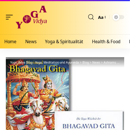
Aa
Größenänderun
Home
News
Yoga & Spiritualität
Health & Food
Yoga Vidya Blog - Yoga, Meditation und Ayurveda
>
Blog
>
News
>
Ashrams
>
Bad Me