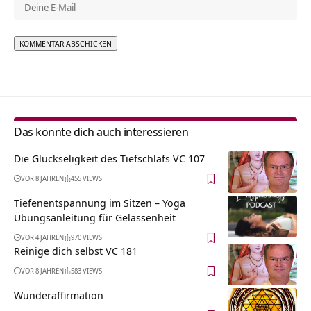
Alternative:
Das könnte dich auch interessieren
Die Glückseligkeit des Tiefschlafs VC 107
VOR 8 JAHREN
455 VIEWS
Tiefenentspannung im Sitzen – Yoga
Übungsanleitung für Gelassenheit
VOR 4 JAHREN
970 VIEWS
Reinige dich selbst VC 181
VOR 8 JAHREN
583 VIEWS
Wunderaffirmation