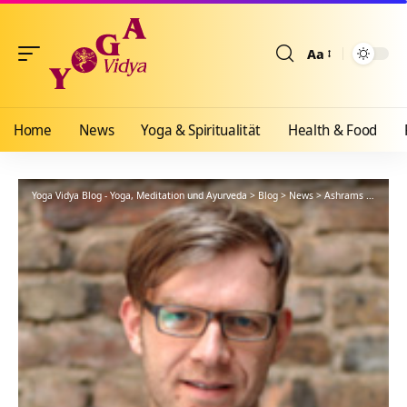
Aa
Größenänderun
Home
News
Yoga & Spiritualität
Health & Food
Yoga Vidya Blog - Yoga, Meditation und Ayurveda
>
Blog
>
News
>
Ashrams
>
Bad Me