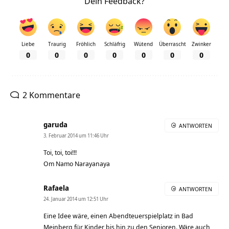
Dein Feedback?
Liebe
Traurig
Fröhlich
Schläfrig
Wütend
Überrascht
Zwinker
0
0
0
0
0
0
0
2 Kommentare
garuda
ANTWORTEN
3. Februar 2014 um 11:46 Uhr
Toi, toi, toi!!!
Om Namo Narayanaya
Rafaela
ANTWORTEN
24. Januar 2014 um 12:51 Uhr
Eine Idee wäre, einen Abendteuerspielplatz in Bad
Meinberg für Kinder bis hin zu den Senioren. Wäre auch