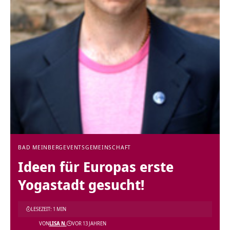
BAD MEINBERG
EVENTS
GEMEINSCHAFT
Ideen für Europas erste
Yogastadt gesucht!
LESEZEIT: 1 MIN
VON
LISA N.
VOR 13 JAHREN