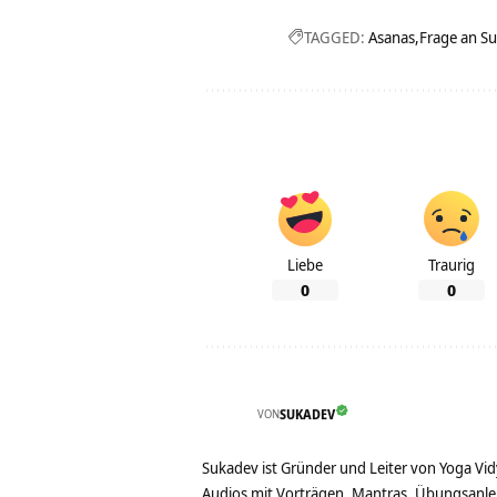
TAGGED:
Asanas
Frage an S
Liebe
Traurig
0
0
VON
SUKADEV
Sukadev ist Gründer und Leiter von Yoga Vid
Audios mit Vorträgen, Mantras, Übungsanlei