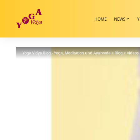
HOME
NEWS
Y
Yoga Vidya Blog - Yoga, Meditation und Ayurveda
>
Blog
>
Videos