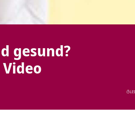
nd gesund?
 Video
LES