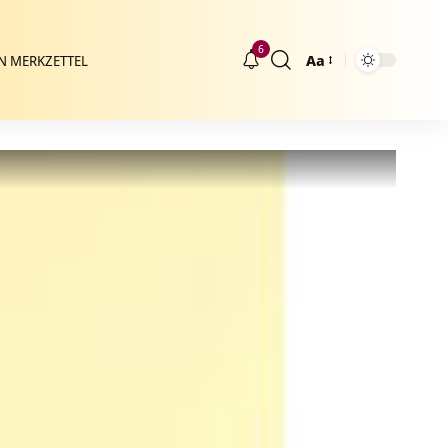
6
Aa
N MERKZETTEL
Größenänderung