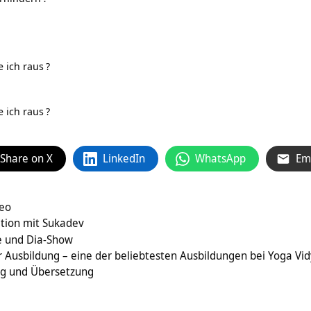
 ich raus
?
 ich raus
?
Share on X
LinkedIn
WhatsApp
Em
deo
tion mit Sukadev
te und Dia-Show
 Ausbildung – eine der beliebtesten Ausbildungen bei Yoga Vi
ng und Übersetzung