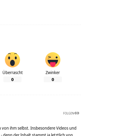
Überrascht
Zwinker
0
0
FOLGEN
n von ihm selbst. Insbesondere Videos und
denn der Inhalt stammt ja letztlich von