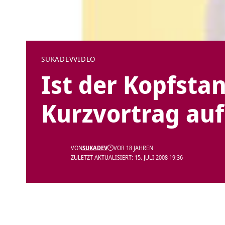
SUKADEV
VIDEO
Ist der Kopfsta
Kurzvortrag auf
VON
SUKADEV
VOR 18 JAHREN
ZULETZT AKTUALISIERT: 15. JULI 2008 19:36