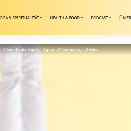
OGA & SPIRITUALITÄT
HEALTH & FOOD
PODCAST
MEI
>
Video
>
Ist der Kopfstand gesund? Kurzvortrag auf Video