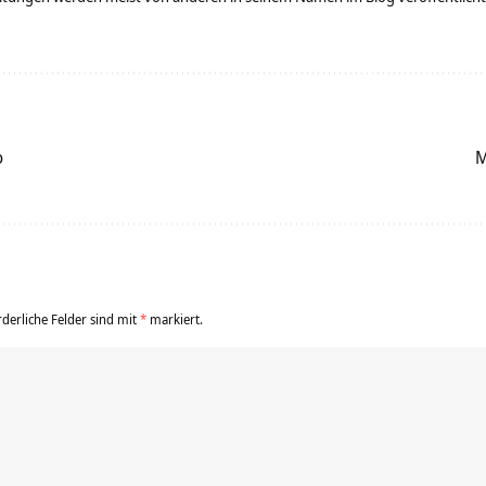
o
M
rderliche Felder sind mit
*
markiert.