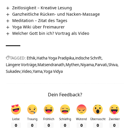
Zeitlosigkeit – Kreative Lesung
Ganzheitliche Rücken- und Nacken-Massage
Meditation – Zitat des Tages
Yoga Wiki über Freimaurer
Welcher Gott bin ich? Vortrag als Video
TAGGED:
Ethik
Hatha Yoga Pradipika
indische Schrift
Längere Vorträge
Matsendranath
Mythen
Niyama
Parvati
Shiva
Sukadev
Video
Yama
Yoga Vidya
Dein Feedback?
Liebe
Traurig
Fröhlich
Schläfrig
Wütend
Überrascht
Zwinker
0
0
0
0
0
0
0