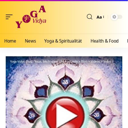
Aa
Größenänderun
Home
News
Yoga & Spiritualität
Health & Food
Yoga Vidya Blog - Yoga, Meditation und Ayurveda
>
Blog
>
Videos
>
Video
>
Mythen de