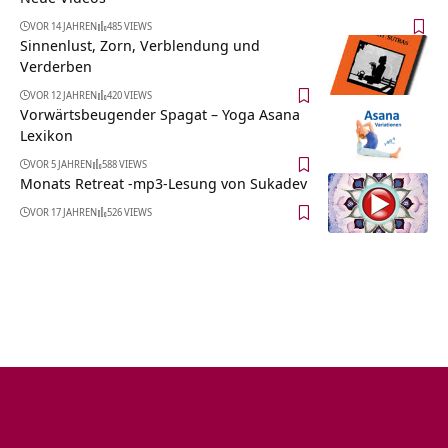
VOR 14 JAHREN
485 VIEWS
Sinnenlust, Zorn, Verblendung und
Verderben
VOR 12 JAHREN
420 VIEWS
Vorwärtsbeugender Spagat – Yoga Asana
Lexikon
VOR 5 JAHREN
588 VIEWS
Monats Retreat -mp3-Lesung von Sukadev
VOR 17 JAHREN
526 VIEWS