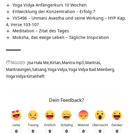
Yoga Vidya Anfängerkurs 10 Wochen
Entwicklung der Konzentration – Erfolg 7
YVS496 – Unmani Avastha und seine Wirkung – HYP Kap.
4, Verse 103-107
Meditation – Zitat des Tages
Moksha, das ewige Leben – Tägliche Inspiration
TAGGED:
Jisa Hala Me
Kirtan
Mantra mp3
Mantras
Mantrasingen
Satsang
Yoga Vidya
Yoga Vidya Bad Meinberg
Yoga Vidya Kirtanheft
Dein Feedback?
Liebe
Traurig
Fröhlich
Schläfrig
Wütend
Überrascht
Zwinker
0
0
0
0
0
0
0