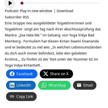
Audio-
Player
Podcast:
Play in new window
|
Download
Subscribe:
RSS
Eine Gruppe neu ausgebildeter
Yogalehrerinnen und
Yogalehrer
singt am Tag nach ihrer Abschlussprüfung das
Mantra
„
Jisa Hala Me
“ im
Satsang
von
Yoga Vidya Bad
Meinberg
. Formuliert hat diesen Kirtan
Swami Sivananda
und er bedeutet zu viel wie: „In welchen Lebensumständen
du dich auch immer befindest, lobe den geliebten
Krishna
„. Zu finden ist der Text unter der Nummer 62 im
Yoga Vidya Kirtanheft
.
Facebook
Share on X
LinkedIn
WhatsApp
Email
Copy Link