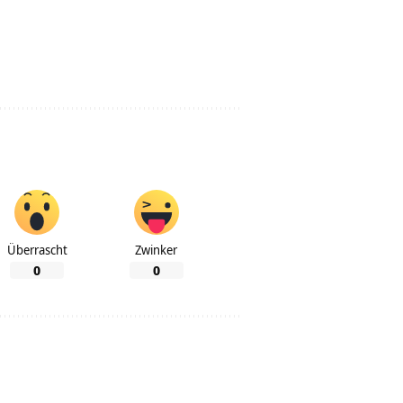
Überrascht
Zwinker
0
0