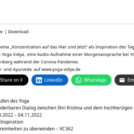
ow
|
Download
a „Konzentration auf das Hier und Jetzt“ als Inspiration des Tage
n
Yoga Vidya
, eine Audio Aufnahme einer Morgenansprache bei
Y
inberg während der Corona-Pandemie.
n
und
Ayurveda
auf
www.yoga-vidya.de
Share on X
LinkedIn
WhatsApp
Em
tufen des Yoga
nderbaren Dialog zwischen Shri Krishna und dem hochherzigen 
.2022 – 04.11.2022
Inspiration
Unreinheiten zu überwinden – VC362