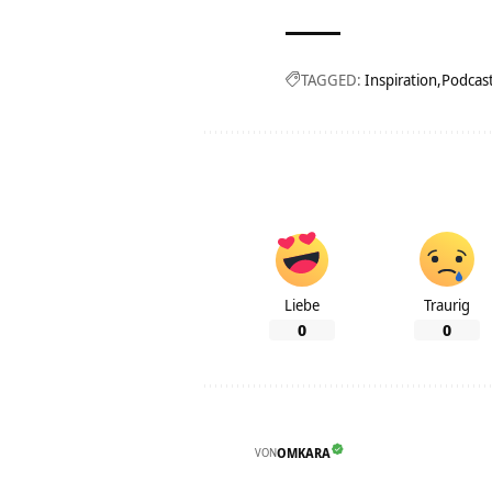
TAGGED:
Inspiration
Podcas
Liebe
Traurig
0
0
VON
OMKARA