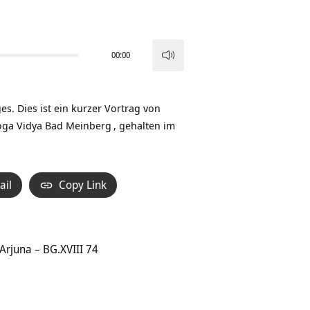
00:00
Pfeiltasten
Hoch/Runter
benutzen,
s. Dies ist ein kurzer Vortrag von
um
oga Vidya Bad Meinberg
, gehalten im
die
Lautstärke
zu
ail
Copy Link
regeln.
Arjuna – BG.XVIII 74