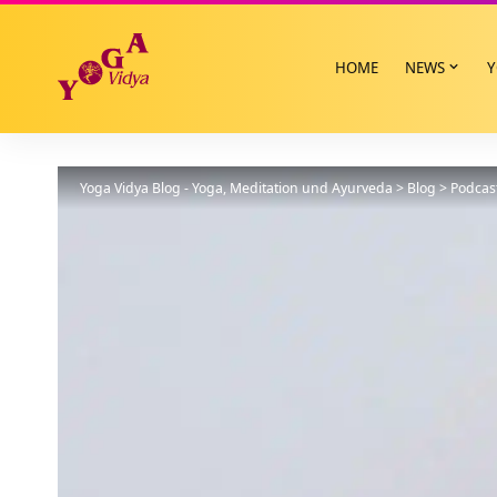
HOME
NEWS
Y
Yoga Vidya Blog - Yoga, Meditation und Ayurveda
>
Blog
>
Podcas