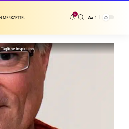
6
Aa
N MERKZETTEL
Größenänderung
– Tägliche Inspiration