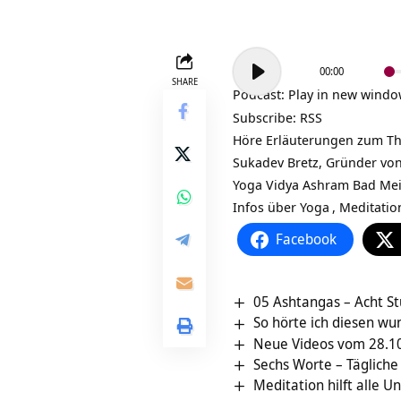
Audio-
00:00
Player
SHARE
Podcast:
Play in new wind
Subscribe:
RSS
Höre Erläuterungen zum Them
Sukadev Bretz, Gründer vo
Yoga Vidya Ashram Bad Me
Infos über
Yoga
,
Meditatio
Facebook
05 Ashtangas – Acht S
So hörte ich diesen wu
Neue Videos vom 28.10
Sechs Worte – Tägliche 
Meditation hilft alle 