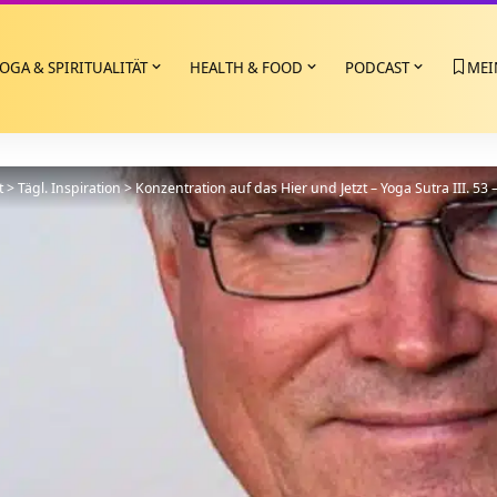
OGA & SPIRITUALITÄT
HEALTH & FOOD
PODCAST
MEI
t
>
Tägl. Inspiration
>
Konzentration auf das Hier und Jetzt – Yoga Sutra III. 53 