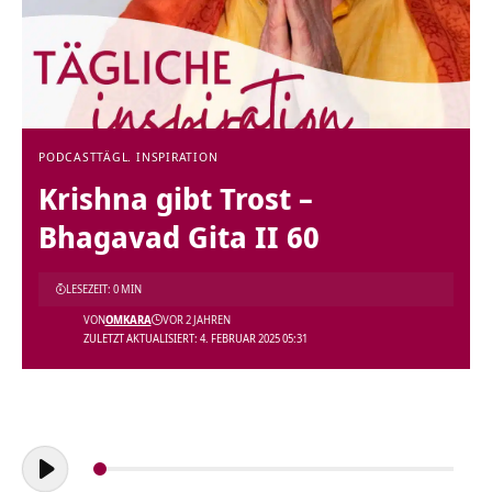
PODCAST
TÄGL. INSPIRATION
Krishna gibt Trost –
Bhagavad Gita II 60
LESEZEIT: 0 MIN
VON
OMKARA
VOR 2 JAHREN
ZULETZT AKTUALISIERT: 4. FEBRUAR 2025 05:31
Audio-
Player