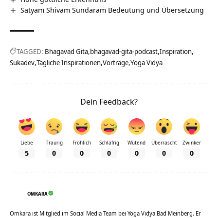
Satyam Shivam Sundaram Bedeutung und Übersetzung
TAGGED:
Bhagavad Gita
bhagavad-gita-podcast
Inspiration
Sukadev
Tägliche Inspirationen
Vorträge
Yoga Vidya
Dein Feedback?
Liebe
Traurig
Fröhlich
Schläfrig
Wütend
Überrascht
Zwinker
5
0
0
0
0
0
0
OMKARA
Omkara ist Mitglied im Social Media Team bei Yoga Vidya Bad Meinberg. Er