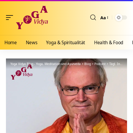
Aa
Größenänderun
Home
News
Yoga & Spiritualität
Health & Food
Yoga Vidya Blog - Yoga, Meditation und Ayurveda
>
Blog
>
Podcast
>
Tägl. Inspiration