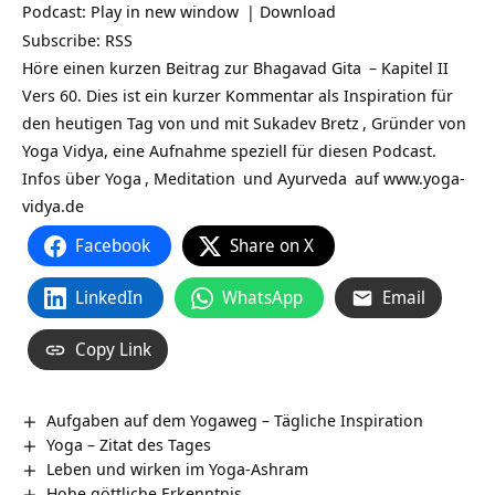
Podcast:
Play in new window
|
Download
Subscribe:
RSS
Höre einen kurzen Beitrag zur
Bhagavad Gita
– Kapitel II
Vers 60. Dies ist ein kurzer Kommentar als Inspiration für
den heutigen Tag von und mit
Sukadev Bretz
, Gründer von
Yoga Vidya, eine Aufnahme speziell für diesen Podcast.
Infos über
Yoga
,
Meditation
und
Ayurveda
auf
www.yoga-
vidya.de
Facebook
Share on X
LinkedIn
WhatsApp
Email
Copy Link
Aufgaben auf dem Yogaweg – Tägliche Inspiration
Yoga – Zitat des Tages
Leben und wirken im Yoga-Ashram
Hohe göttliche Erkenntnis