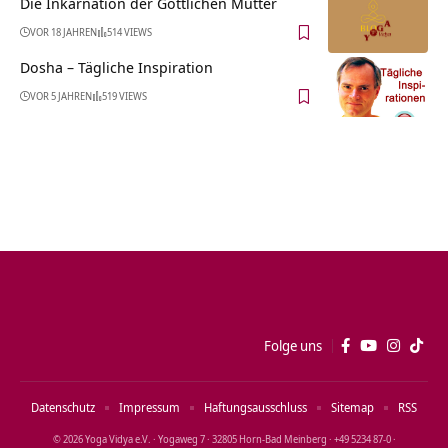
Die Inkarnation der Göttlichen Mutter
VOR 18 JAHREN
514 VIEWS
Dosha – Tägliche Inspiration
VOR 5 JAHREN
519 VIEWS
Folge uns
Datenschutz
Impressum
Haftungsausschluss
Sitemap
RSS
© 2026 Yoga Vidya e.V. · Yogaweg 7 · 32805 Horn‑Bad Meinberg · +49 5234 87‑0 ·