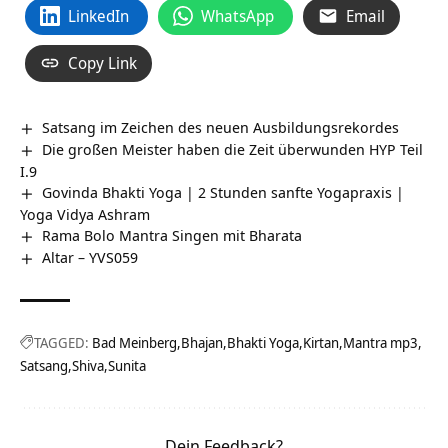
LinkedIn
WhatsApp
Email
Copy Link
Satsang im Zeichen des neuen Ausbildungsrekordes
Die großen Meister haben die Zeit überwunden HYP Teil
I.9
Govinda Bhakti Yoga | 2 Stunden sanfte Yogapraxis |
Yoga Vidya Ashram
Rama Bolo Mantra Singen mit Bharata
Altar – YVS059
TAGGED:
Bad Meinberg
Bhajan
Bhakti Yoga
Kirtan
Mantra mp3
Satsang
Shiva
Sunita
Dein Feedback?