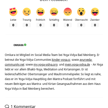
Liebe
Traurig
Fröhlich
Schläfrig
Wütend
Überrascht
Zwinker
0
0
0
0
0
0
0
OMKARA
Omkara ist Mitglied im Social Media Team bei Yoga Vidya Bad Meinberg. Er
betreut die Yoga Vidya Communities
kinder-yoga.cc
sowie
ayurveda-
community.net
sowie
my.yoga-vidya.org
und
mein.yoga-vidya.de
- An Yoga
liebt er vor allem Bhakti-Yoga, Meditation und Kirtansingen. Er ist
leidenschaftlicher Obertonsänger und Maultrommelspieler. So liegt es nahe,
dass er im Yoga Vidya Hauptblog den Mantra Podcast fortführt und mit
neuen Beiträgen aus Mantra- und Kirtan Gesangsaufnahmen aus dem Haus
Yoga Vidya in Bad Meinberg bereichert.
1 Kommentar