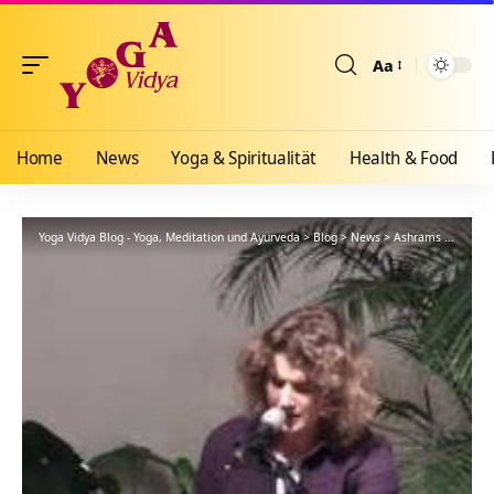
Aa
Größenänderun
Home
News
Yoga & Spiritualität
Health & Food
Yoga Vidya Blog - Yoga, Meditation und Ayurveda
>
Blog
>
News
>
Ashrams
>
Bad Me