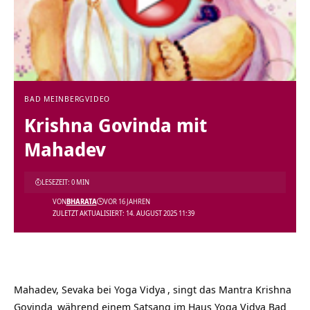
BAD MEINBERG
VIDEO
Krishna Govinda mit
Mahadev
LESEZEIT: 0 MIN
VON
BHARATA
VOR 16 JAHREN
ZULETZT AKTUALISIERT: 14. AUGUST 2025 11:39
Mahadev, Sevaka bei
Yoga Vidya
, singt das Mantra Krishna
Govinda
während einem Satsang im
Haus Yoga Vidya Bad