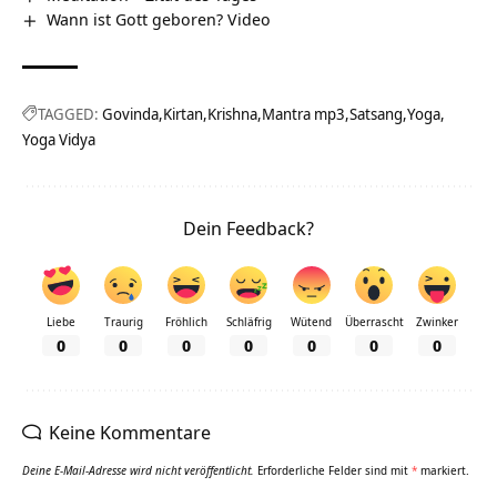
Wann ist Gott geboren? Video
TAGGED:
Govinda
Kirtan
Krishna
Mantra mp3
Satsang
Yoga
Yoga Vidya
Dein Feedback?
Liebe
Traurig
Fröhlich
Schläfrig
Wütend
Überrascht
Zwinker
0
0
0
0
0
0
0
Keine Kommentare
Deine E-Mail-Adresse wird nicht veröffentlicht.
Erforderliche Felder sind mit
*
markiert.