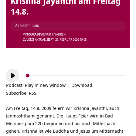
Krishna Jayanthi am Freitag
14.8.
LESEZEIT: 1 MIN
VON
SUKADEV
VOR 17 JAHREN
ZULETZT AKTUALISIERT: 21. FEBRUAR 2026 10:08
Audio-
Player
Podcast:
Play in new window
|
Download
Subscribe:
RSS
Am Freitag, 14.8. 2009 feiern wir Krishna Jayanthi, auch
Janmashthami genannt. Die Haupt-Feier wird in Bad
Meinberg um 22h beginnen und bis nach Mitternacht
gehen. Krishna ist wie Buddha und Jesus um Mitternacht