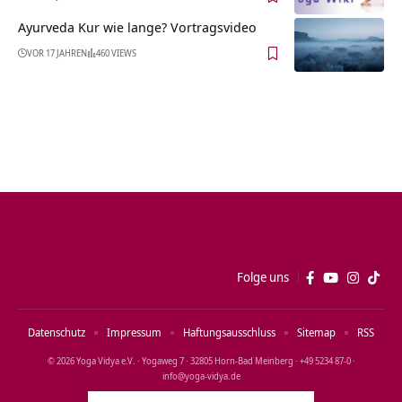
Ayurveda Kur wie lange? Vortragsvideo
VOR 17 JAHREN
460 VIEWS
Folge uns
Datenschutz
Impressum
Haftungsausschluss
Sitemap
RSS
© 2026 Yoga Vidya e.V. · Yogaweg 7 · 32805 Horn‑Bad Meinberg · +49 5234 87‑0 ·
info@yoga‑vidya.de