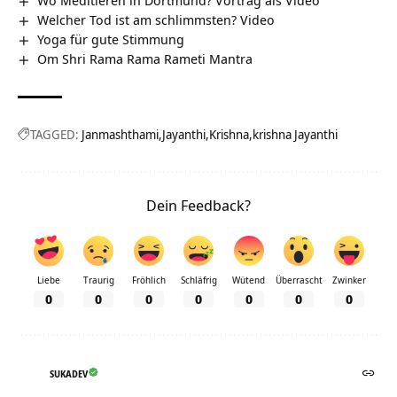
Wo Meditieren in Dortmund? Vortrag als Video
Welcher Tod ist am schlimmsten? Video
Yoga für gute Stimmung
Om Shri Rama Rama Rameti Mantra
TAGGED:
Janmashthami
Jayanthi
Krishna
krishna Jayanthi
Dein Feedback?
Liebe
Traurig
Fröhlich
Schläfrig
Wütend
Überrascht
Zwinker
0
0
0
0
0
0
0
SUKADEV