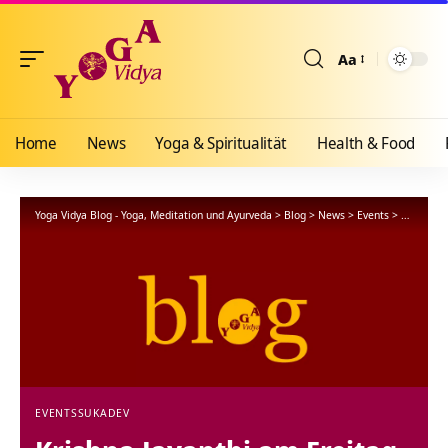
Aa
Größenänderun
Home
News
Yoga & Spiritualität
Health & Food
Yoga Vidya Blog - Yoga, Meditation und Ayurveda
>
Blog
>
News
>
Events
>
Krishna J
EVENTS
SUKADEV