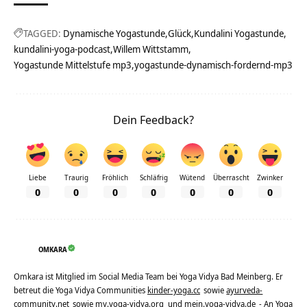
TAGGED:
Dynamische Yogastunde
Glück
Kundalini Yogastunde
kundalini-yoga-podcast
Willem Wittstamm
Yogastunde Mittelstufe mp3
yogastunde-dynamisch-fordernd-mp3
Dein Feedback?
Liebe
Traurig
Fröhlich
Schläfrig
Wütend
Überrascht
Zwinker
0
0
0
0
0
0
0
OMKARA
Omkara ist Mitglied im Social Media Team bei Yoga Vidya Bad Meinberg. Er
betreut die Yoga Vidya Communities
kinder-yoga.cc
sowie
ayurveda-
community.net
sowie
my.yoga-vidya.org
und
mein.yoga-vidya.de
- An Yoga