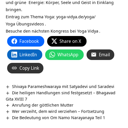
und grüne Energie: Körper, Seele und Geist in Einklang
bringen.
Eintrag zum Thema Yoga:
yoga-vidya.de/yoga/
Yoga Übungsvideos
.
Besuche den nächsten
Kongress bei Yoga Vidya
.
Facebook
Share on X
LinkedIn
WhatsApp
Email
Copy Link
Shivaya Parameshwaraya mit Satyadevi und Saradevi
Die heiligen Handlungen sind festgesetzt – Bhagavad
Gita XVIII 7
Anrufung der göttlichen Mutter
Wer verzeiht, dem wird verziehen – Fortsetzung
Die Bedeutung von Om Namo Narayanaya Teil 1