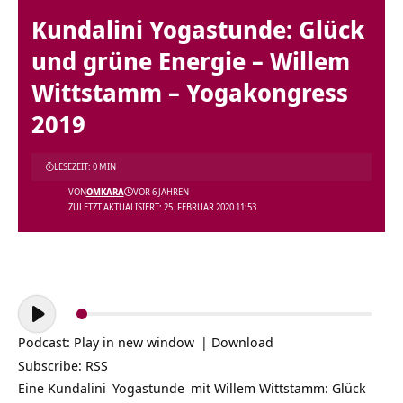
Kundalini Yogastunde: Glück
und grüne Energie – Willem
Wittstamm – Yogakongress
2019
LESEZEIT: 0 MIN
VON
OMKARA
VOR 6 JAHREN
ZULETZT AKTUALISIERT: 25. FEBRUAR 2020 11:53
Audio-
Player
Podcast:
Play in new window
|
Download
Subscribe:
RSS
Eine
Kundalini
Yogastunde
mit Willem Wittstamm: Glück