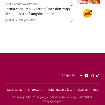
VOR 5 MONATEN
661 VIEWS
Karma Yoga: Mp3 Vortrag über den Yoga
der Tat – Verhaftungslos handeln
VOR 19 JAHREN
674 VIEWS
Folge uns
Datenschutz
Impressum
Haftungsausschluss
Sitemap
RSS
© 2026 Yoga Vidya e.V. · Yogaweg 7 · 32805 Horn‑Bad Meinberg · +49 5234 87‑0 ·
info@yoga‑vidya.de