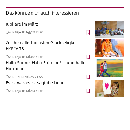
Das könnte dich auch interessieren
Jubilare im März
VOR 10 JAHREN
538 VIEWS
Zeichen allerhöchsten Glückseligkeit –
HYP.IV.73
VOR 12 JAHREN
604 VIEWS
Hallo Sonne! Hallo Frühling! … und hallo
Hormone!
VOR 3 JAHREN
659 VIEWS
Es ist was es ist sagt die Liebe
VOR 12 JAHREN
556 VIEWS