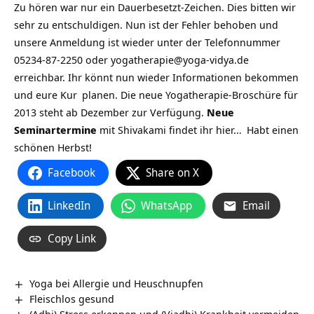
Zu hören war nur ein Dauerbesetzt-Zeichen. Dies bitten wir
sehr zu entschuldigen. Nun ist der Fehler behoben und
unsere Anmeldung ist wieder unter der Telefonnummer
05234-87-2250 oder yogatherapie@yoga-vidya.de
erreichbar. Ihr könnt nun wieder Informationen bekommen
und eure
Kur
planen. Die neue Yogatherapie-Broschüre für
2013 steht ab Dezember zur Verfügung.
Neue
Seminartermine
mit Shivakami findet ihr
hier…
Habt einen
schönen Herbst!
Facebook
Share on X
LinkedIn
WhatsApp
Email
Copy Link
Yoga bei Allergie und Heuschnupfen
Fleischlos gesund
(Adhi) Stress erkennen und (Viadhi) Krankheit vermeiden