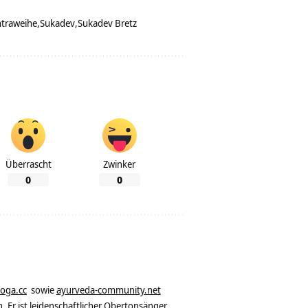
traweihe
Sukadev
Sukadev Bretz
Überrascht
Zwinker
0
0
yoga.cc
sowie
ayurveda-community.net
. Er ist leidenschaftlicher Obertonsänger