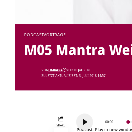
PODCAST
VORTRÄGE
M05 Mantra Wei
VON
OMKARA
VOR 10 JAHREN
ZULETZT AKTUALISIERT: 3. JULI 2018 14:57
Audio-
00:00
Player
SHARE
Podcast:
Play in new wind