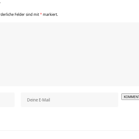
r
rderliche Felder sind mit
*
markiert.
Alterna