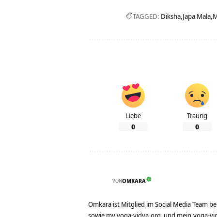
TAGGED:
Diksha
Japa Mala
M
Liebe
Traurig
0
0
VON
OMKARA
Omkara ist Mitglied im Social Media Team b
sowie
my.yoga-vidya.org
und
mein.yoga-vi