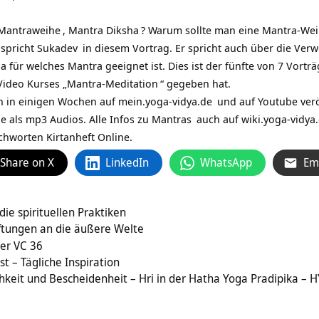
Mantraweihe
,
Mantra Diksha
? Warum sollte man eine Mantra-Wei
 spricht
Sukadev
in diesem Vortrag. Er spricht auch über die Ve
a für welches Mantra geeignet ist. Dies ist der fünfte von 7 Vort
ideo Kurses „
Mantra-Meditation
“ gegeben hat.
h in einigen Wochen auf
mein.yoga-vidya.de
und auf Youtube veröf
e als mp3 Audios. Alle Infos zu
Mantras
auch auf
wiki.yoga-vidya
ichworten
Kirtanheft Online
.
Share on X
LinkedIn
WhatsApp
Em
die spirituellen Praktiken
aftungen an die äußere Welte
ter VC 36
st – Tägliche Inspiration
chkeit und Bescheidenheit – Hri in der Hatha Yoga Pradipika – HY