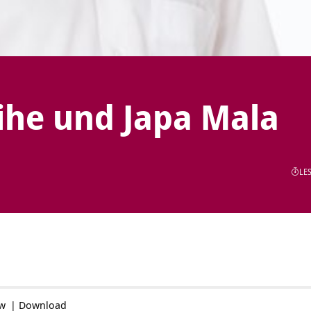
he und Japa Mala
LES
ow
|
Download