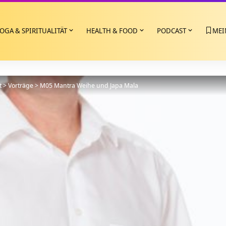
OGA & SPIRITUALITÄT
HEALTH & FOOD
PODCAST
MEI
t
>
Vorträge
>
M05 Mantra Weihe und Japa Mala