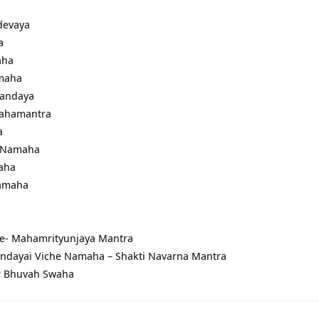
devaya
a
aha
maha
nandaya
Mahamantra
a
i Namaha
aha
Namaha
e- Mahamrityunjaya Mantra
ndayai Viche Namaha – Shakti Navarna Mantra
r Bhuvah Swaha