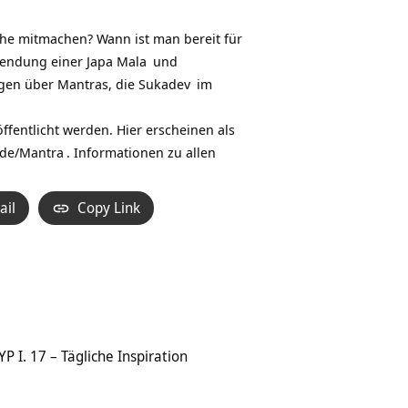
Hoch/Runter
benutzen,
he mitmachen? Wann ist man bereit für
um
rwendung einer
Japa Mala
und
die
rägen über Mantras, die
Sukadev
im
Lautstärke
zu
fentlicht werden. Hier erscheinen als
regeln.
.de/Mantra
. Informationen zu allen
ail
Copy Link
P I. 17 – Tägliche Inspiration