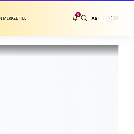
5
Aa
N MERKZETTEL
Größenänderung