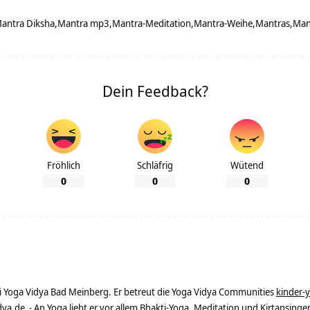
antra Diksha
Mantra mp3
Mantra-Meditation
Mantra-Weihe
Mantras
Man
Dein Feedback?
Fröhlich
Schläfrig
Wütend
0
0
0
ei Yoga Vidya Bad Meinberg. Er betreut die Yoga Vidya Communities
kinder-
dya.de
- An Yoga liebt er vor allem Bhakti-Yoga, Meditation und Kirtansingen