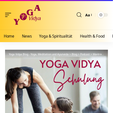
Aa
Größenänderun
Home
News
Yoga & Spiritualität
Health & Food
Yoga Vidya Blog - Yoga, Meditation und Ayurveda
>
Blog
>
Podcast
>
Mantras der kleinen Krishna Puja – Lehrvideo – YVS156