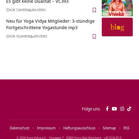
Es gibt keine Dualität – VC393
VOR 7 JAHREN
454 VIEWS
Neu für Yoga Vidya Mitglieder: 3-stündige
Fortgeschrittene Yogastunde mp3
VOR 18 JAHREN
439 VIEWS
Folge uns
Datenschutz
Impressum
Haftungsausschluss
Sitemap
RSS
© 2026 Yoga Vidya e.V. · Yogaweg 7 · 32805 Horn‑Bad Meinberg · +49 5234 87‑0 ·