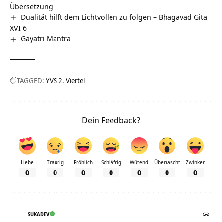
Übersetzung
Dualität hilft dem Lichtvollen zu folgen – Bhagavad Gita
XVI 6
Gayatri Mantra
TAGGED:
YVS 2. Viertel
Dein Feedback?
Liebe
Traurig
Fröhlich
Schläfrig
Wütend
Überrascht
Zwinker
0
0
0
0
0
0
0
SUKADEV