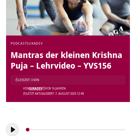
PODCAST
SUKADEV
Mantras der kleinen Krishna
Puja – Lehrvideo – YVS156
LESEZEIT: 0 MIN
VON
SUKADEV
VOR 16 JAHREN
ZULETZT AKTUALISIERT: 7. AUGUST 2025 12:49
Audio-
Player