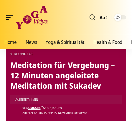
Aa
Größenänderun
Home
News
Yoga & Spiritualität
Health & Food
VIDEO
VIDEOS
Meditation für Vergebung –
Yoga Vidya Blog - Yoga, Meditation und Ayurveda
>
Blog
>
Videos
>
Video
>
Meditatio
12 Minuten angeleitete
Meditation mit Sukadev
LESEZEIT: 1 MIN
VON
OMKARA
VOR 3 JAHREN
ZULETZT AKTUALISIERT: 25. NOVEMBER 2023 08:48