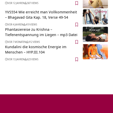
VOR 12 JAHREN
587 VIEWS
YVS554 Wie erreicht man Vollkommenheit
– Bhagavad Gita Kap. 18, Verse 49-54
VOR 4 JAHREN
419 VIEWS
Phantasiereise zu Krishna –
Tiefenentspannung im Liegen – mp3 Datei
VOR 7 MONATEN
912 VIEWS
Kundalini die kosmische Energie im
Menschen – HYP.III.104
VOR 13 JAHREN
623 VIEWS