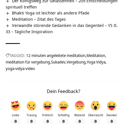
Der Königsweg zur Gelassenheit – 209 Entscheidungen
spirituell treffen
Bhakti Yoga ist leichter als andere Pfade
Meditation – Zitat des Tages
Verwandle störende Gedanken in das Gegenteil – YS II.
33 – Tägliche Inspiration
TAGGED:
12 minuten angeleitete meditation
Meditation
meditation für vergebung
Sukadev
Vergebung
Yoga Vidya
yoga-vidya-video
Dein Feedback?
Liebe
Traurig
Fröhlich
Schläfrig
Wütend
Überrascht
Zwinker
0
0
0
0
0
0
0