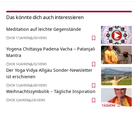
Das könnte dich auch interessieren
Meditation auf leichte Gegenstände
VOR 17 JAHREN
550 VIEWS
Yogena Chittasya Padena Vacha – Patanjali
Mantra
VOR 14 JAHREN
552 VIEWS
Der Yoga Vidya Allgäu Sonder-Newsletter
ist erschienen
VOR 13 JAHREN
500 VIEWS
Weihnachtssymbolik – Tägliche Inspiration
VOR 3 JAHREN
536 VIEWS