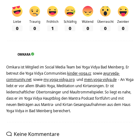
Liebe
Traurig
Fröhlich
Schläfrig
Wütend
Überrascht
Zwinker
0
0
1
0
0
0
0
OMKARA
Omkara ist Mitglied im Social Media Team bei Yoga Vidya Bad Meinberg. Er
betreut die Yoga Vidya Communities
kinder-yoga.cc
sowie
ayurveda-
community.net
sowie
my.yoga-vidya.org
und
mein.yoga-vidya.de
- An Yoga
liebt er vor allem Bhakti-Yoga, Meditation und Kirtansingen. Er ist
leidenschaftlicher Obertonsänger und Maultrommelspieler. So liegt es nahe,
dass er im Yoga Vidya Hauptblog den Mantra Podcast fortführt und mit
neuen Beiträgen aus Mantra- und Kirtan Gesangsaufnahmen aus dem Haus
Yoga Vidya in Bad Meinberg bereichert.
Keine Kommentare