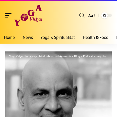
Aa
Größenänderun
Home
News
Yoga & Spiritualität
Health & Food
Yoga Vidya Blog - Yoga, Meditation und Ayurveda
>
Blog
>
Podcast
>
Tägl. Inspiration