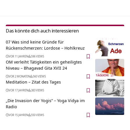
Alternative:
Das könnte dich auch interessieren
07 Was sind keine Gründe für
Rückenschmerzen: Lordose – Hohlkreuz
VOR 11 JAHREN
596 VIEWS
OM verleiht Tätigkeiten ein geheiligtes
Niveau – Bhagavad Gita XVII 24
VOR 2 MONATEN
560 VIEWS
Meditation – Zitat des Tages
VOR 17 JAHREN
383 VIEWS
„Die Invasion der Yogis“ – Yoga Vidya im
Radio
VOR 15 JAHREN
550 VIEWS