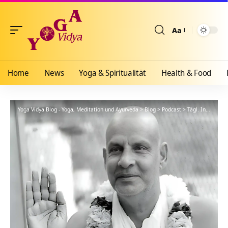
Aa
Größenänderun
Home
News
Yoga & Spiritualität
Health & Food
Yoga Vidya Blog - Yoga, Meditation und Ayurveda
>
Blog
>
Podcast
>
Tägl. Inspiration