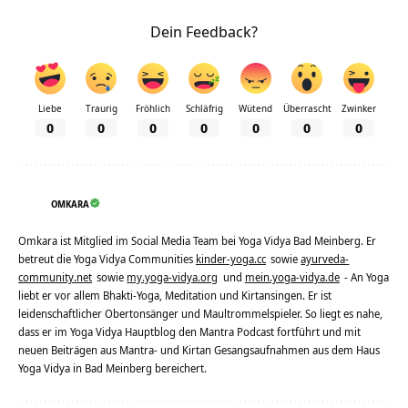
Dein Feedback?
Liebe
Traurig
Fröhlich
Schläfrig
Wütend
Überrascht
Zwinker
0
0
0
0
0
0
0
OMKARA
Omkara ist Mitglied im Social Media Team bei Yoga Vidya Bad Meinberg. Er
betreut die Yoga Vidya Communities
kinder-yoga.cc
sowie
ayurveda-
community.net
sowie
my.yoga-vidya.org
und
mein.yoga-vidya.de
- An Yoga
liebt er vor allem Bhakti-Yoga, Meditation und Kirtansingen. Er ist
leidenschaftlicher Obertonsänger und Maultrommelspieler. So liegt es nahe,
dass er im Yoga Vidya Hauptblog den Mantra Podcast fortführt und mit
neuen Beiträgen aus Mantra- und Kirtan Gesangsaufnahmen aus dem Haus
Yoga Vidya in Bad Meinberg bereichert.