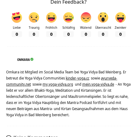
Dein Feedback?
Liebe
Traurig
Fröhlich
Schläfrig
Wütend
Überrascht
Zwinker
0
0
0
0
0
0
0
OMKARA
Omkara ist Mitglied im Social Media Team bei Yoga Vidya Bad Meinberg. Er
betreut die Yoga Vidya Communities
kinder-yoga.cc
sowie
ayurveda-
community.net
sowie
my.yoga-vidya.org
und
mein.yoga-vidya.de
- An Yoga
liebt er vor allem Bhakti-Yoga, Meditation und Kirtansingen. Er ist
leidenschaftlicher Obertonsänger und Maultrommelspieler. So liegt es nahe,
dass er im Yoga Vidya Hauptblog den Mantra Podcast fortführt und mit
neuen Beiträgen aus Mantra- und Kirtan Gesangsaufnahmen aus dem Haus
Yoga Vidya in Bad Meinberg bereichert.