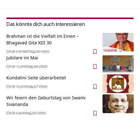
Das könnte dich auch interessieren
Brahman ist die Vielfalt im Einen –
Bhagavad Gita XIII 30
VOR 6 MONATEN
590 VIEWS
Jubilare im Mai
VOR 12 JAHREN
566 VIEWS
Kundalini Seite überarbeitet
VOR 16 JAHREN
527 VIEWS
Wir feiern den Geburtstag von Swami
Sivananda
VOR 4 JAHREN
545 VIEWS