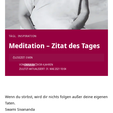
TÄGL. INSPIRATION
Meditation – Zitat des Tages
LESEZEIT: 0 MIN
VON
OMKARA
VOR 4 JAHREN
ZULETZT AKTUALISIERT: 31. MAI 2021 10:04
Wenn du stirbst, wird dir nichts folgen außer deine eigenen
Taten.
Swami Sivananda