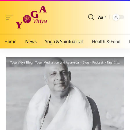
Aa
Größenänderun
Home
News
Yoga & Spiritualität
Health & Food
Yoga Vidya Blog - Yoga, Meditation und Ayurveda
>
Blog
>
Podcast
>
Tägl. Inspiration