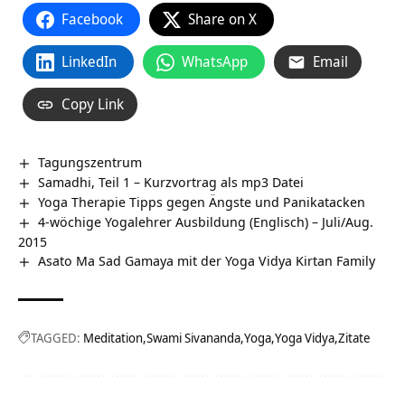
Facebook
Share on X
LinkedIn
WhatsApp
Email
Copy Link
Tagungszentrum
Samadhi, Teil 1 – Kurzvortrag als mp3 Datei
Yoga Therapie Tipps gegen Ängste und Panikatacken
4-wöchige Yogalehrer Ausbildung (Englisch) – Juli/Aug.
2015
Asato Ma Sad Gamaya mit der Yoga Vidya Kirtan Family
TAGGED:
Meditation
Swami Sivananda
Yoga
Yoga Vidya
Zitate