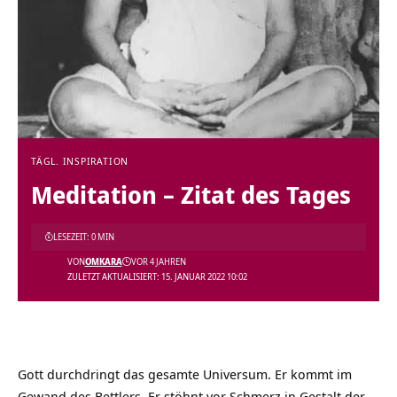
TÄGL. INSPIRATION
Meditation – Zitat des Tages
LESEZEIT: 0 MIN
VON
OMKARA
VOR 4 JAHREN
ZULETZT AKTUALISIERT: 15. JANUAR 2022 10:02
Gott durchdringt das gesamte Universum. Er kommt im
Gewand des Bettlers. Er stöhnt vor Schmerz in Gestalt der