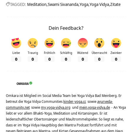
TAGGED:
Meditation
Swami Sivananda
Yoga
Yoga Vidya
Zitate
Dein Feedback?
Liebe
Traurig
Fröhlich
Schläfrig
Wütend
Überrascht
Zwinker
0
0
0
0
0
0
0
OMKARA
Omkara ist Mitglied im Social Media Team bei Yoga Vidya Bad Meinberg. Er
betreut die Yoga Vidya Communities
kinder-yoga.cc
sowie
ayurveda-
community.net
sowie
my.yoga-vidya.org
und
mein.yoga-vidya.de
- An Yoga
liebt er vor allem Bhakti-Yoga, Meditation und Kirtansingen. Er ist
leidenschaftlicher Obertonsänger und Maultrommelspieler. So liegt es nahe,
dass er im Yoga Vidya Hauptblog den Mantra Podcast fortführt und mit
neuen Beiträgen aus Mantra- und Kirtan Gesangsaufnahmen aus dem Haus