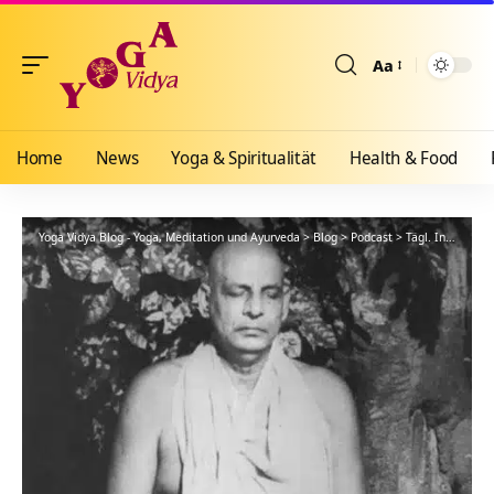
Aa
Größenänderun
Home
News
Yoga & Spiritualität
Health & Food
Yoga Vidya Blog - Yoga, Meditation und Ayurveda
>
Blog
>
Podcast
>
Tägl. Inspiration