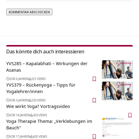
Alternative:
Das könnte dich auch interessieren
YVS285 – Kapalabhati – Wirkungen der
Asanas
VOR 6 JAHREN
521 VIEWS
YVS379 – Rückenyoga – Tipps für
Yogalehrer/innen
VOR 5 JAHREN
520 VIEWS
Wie wirkt Yoga? Vortragsvideo
VOR 14 JAHREN
433 VIEWS
Yoga Therapie Thema: „Verklebungen im
Bauch“
VOR 17 JAHREN
605 VIEWS