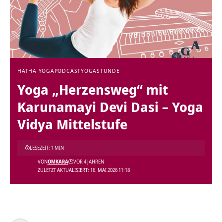
HATHA YOGA
PODCAST
YOGASTUNDE
Yoga „Herzensweg“ mit
Karunamayi Devi Dasi – Yoga
Vidya Mittelstufe
LESEZEIT: 1 MIN
VON
OMKARA
VOR 4 JAHREN
ZULETZT AKTUALISIERT: 16. MAI 2026 11:18