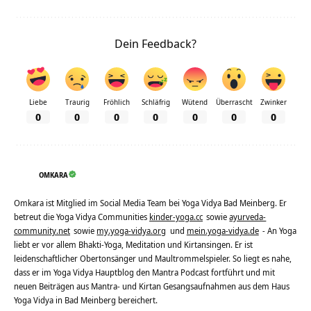
Dein Feedback?
Liebe
Traurig
Fröhlich
Schläfrig
Wütend
Überrascht
Zwinker
0
0
0
0
0
0
0
OMKARA
Omkara ist Mitglied im Social Media Team bei Yoga Vidya Bad Meinberg. Er
betreut die Yoga Vidya Communities
kinder-yoga.cc
sowie
ayurveda-
community.net
sowie
my.yoga-vidya.org
und
mein.yoga-vidya.de
- An Yoga
liebt er vor allem Bhakti-Yoga, Meditation und Kirtansingen. Er ist
leidenschaftlicher Obertonsänger und Maultrommelspieler. So liegt es nahe,
dass er im Yoga Vidya Hauptblog den Mantra Podcast fortführt und mit
neuen Beiträgen aus Mantra- und Kirtan Gesangsaufnahmen aus dem Haus
Yoga Vidya in Bad Meinberg bereichert.