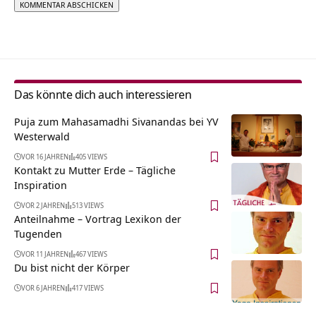
Alternative:
Das könnte dich auch interessieren
Puja zum Mahasamadhi Sivanandas bei YV
Westerwald
VOR 16 JAHREN
405 VIEWS
Kontakt zu Mutter Erde – Tägliche
Inspiration
VOR 2 JAHREN
513 VIEWS
Anteilnahme – Vortrag Lexikon der
Tugenden
VOR 11 JAHREN
467 VIEWS
Du bist nicht der Körper
VOR 6 JAHREN
417 VIEWS