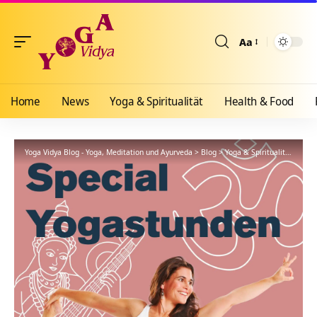
Aa
Größenänderun
Home
News
Yoga & Spiritualität
Health & Food
Yoga Vidya Blog - Yoga, Meditation und Ayurveda
>
Blog
>
Yoga & Spiritualität
>
Hath