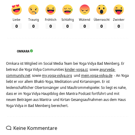
Liebe
Traurig
Fröhlich
Schläfrig
Wütend
Überrascht
Zwinker
0
0
0
0
0
0
0
OMKARA
Omkara ist Mitglied im Social Media Team bei Yoga Vidya Bad Meinberg. Er
betreut die Yoga Vidya Communities
kinder-yoga.cc
sowie
ayurveda-
community.net
sowie
my.yoga-vidya.org
und
mein.yoga-vidya.de
- An Yoga
liebt er vor allem Bhakti-Yoga, Meditation und Kirtansingen. Er ist
leidenschaftlicher Obertonsänger und Maultrommelspieler. So liegt es nahe,
dass er im Yoga Vidya Hauptblog den Mantra Podcast fortführt und mit
neuen Beiträgen aus Mantra- und Kirtan Gesangsaufnahmen aus dem Haus
Yoga Vidya in Bad Meinberg bereichert.
Keine Kommentare