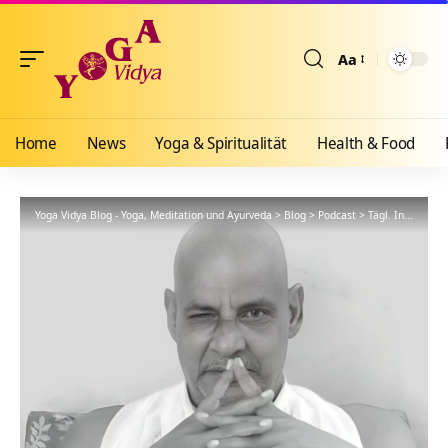
Aa
Größenänderun
Home
News
Yoga & Spiritualität
Health & Food
Yoga Vidya Blog - Yoga, Meditation und Ayurveda
>
Blog
>
Podcast
>
Tägl. Inspiration