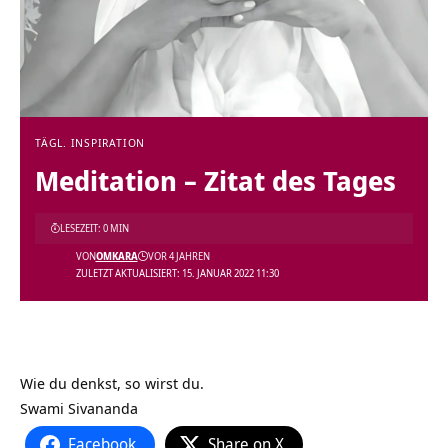
TÄGL. INSPIRATION
Meditation – Zitat des Tages
LESEZEIT: 0 MIN
VON
OMKARA
VOR 4 JAHREN
ZULETZT AKTUALISIERT: 15. JANUAR 2022 11:30
Wie du denkst, so wirst du.
Swami Sivananda
Facebook
Share on X