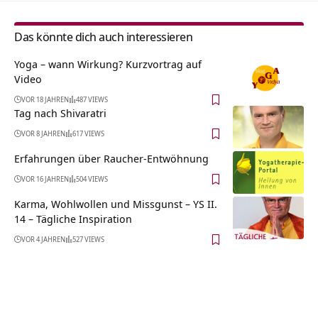
Das könnte dich auch interessieren
Yoga – wann Wirkung? Kurzvortrag auf
Video
VOR 18 JAHREN
487 VIEWS
Tag nach Shivaratri
VOR 8 JAHREN
617 VIEWS
Erfahrungen über Raucher-Entwöhnung
VOR 16 JAHREN
504 VIEWS
Karma, Wohlwollen und Missgunst – YS II.
14 – Tägliche Inspiration
VOR 4 JAHREN
527 VIEWS