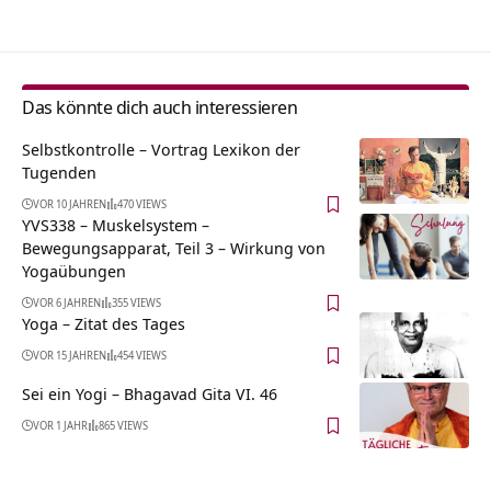
Das könnte dich auch interessieren
Selbstkontrolle – Vortrag Lexikon der
Tugenden
VOR 10 JAHREN
470 VIEWS
YVS338 – Muskelsystem –
Bewegungsapparat, Teil 3 – Wirkung von
Yogaübungen
VOR 6 JAHREN
355 VIEWS
Yoga – Zitat des Tages
VOR 15 JAHREN
454 VIEWS
Sei ein Yogi – Bhagavad Gita VI. 46
VOR 1 JAHR
865 VIEWS