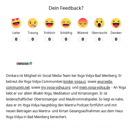
Dein Feedback?
Liebe
Traurig
Fröhlich
Schläfrig
Wütend
Überrascht
Zwinker
0
0
0
0
0
0
0
OMKARA
Omkara ist Mitglied im Social Media Team bei Yoga Vidya Bad Meinberg. Er
betreut die Yoga Vidya Communities
kinder-yoga.cc
sowie
ayurveda-
community.net
sowie
my.yoga-vidya.org
und
mein.yoga-vidya.de
- An Yoga
liebt er vor allem Bhakti-Yoga, Meditation und Kirtansingen. Er ist
leidenschaftlicher Obertonsänger und Maultrommelspieler. So liegt es nahe,
dass er im Yoga Vidya Hauptblog den Mantra Podcast fortführt und mit
neuen Beiträgen aus Mantra- und Kirtan Gesangsaufnahmen aus dem Haus
Yoga Vidya in Bad Meinberg bereichert.