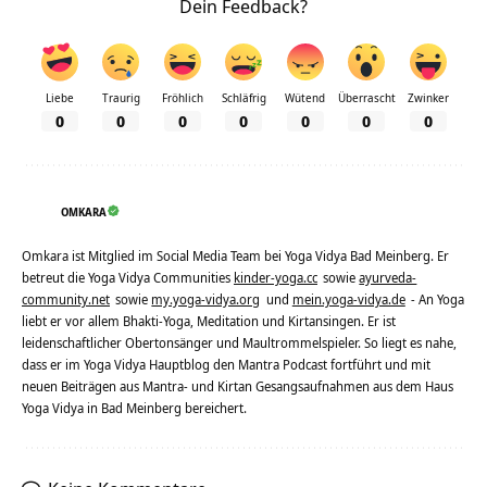
Dein Feedback?
Liebe
Traurig
Fröhlich
Schläfrig
Wütend
Überrascht
Zwinker
0
0
0
0
0
0
0
OMKARA
Omkara ist Mitglied im Social Media Team bei Yoga Vidya Bad Meinberg. Er
betreut die Yoga Vidya Communities
kinder-yoga.cc
sowie
ayurveda-
community.net
sowie
my.yoga-vidya.org
und
mein.yoga-vidya.de
- An Yoga
liebt er vor allem Bhakti-Yoga, Meditation und Kirtansingen. Er ist
leidenschaftlicher Obertonsänger und Maultrommelspieler. So liegt es nahe,
dass er im Yoga Vidya Hauptblog den Mantra Podcast fortführt und mit
neuen Beiträgen aus Mantra- und Kirtan Gesangsaufnahmen aus dem Haus
Yoga Vidya in Bad Meinberg bereichert.