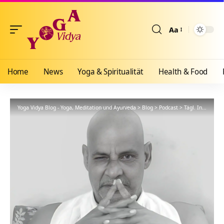
Aa
Größenänderun
Home
News
Yoga & Spiritualität
Health & Food
Yoga Vidya Blog - Yoga, Meditation und Ayurveda
>
Blog
>
Podcast
>
Tägl. Inspiration