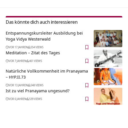
Das könnte dich auch interessieren
Entspannungskursleiter Ausbildung bei
Yoga Vidya Westerwald
VOR 17 JAHREN
554 VIEWS
Meditation – Zitat des Tages
VOR 7 JAHREN
461 VIEWS
Natürliche Vollkommenheit im Pranayama
– HYP.II.73
VOR 13 JAHREN
548 VIEWS
Ist zu viel Pranayama ungesund?
VOR 6 JAHREN
539 VIEWS