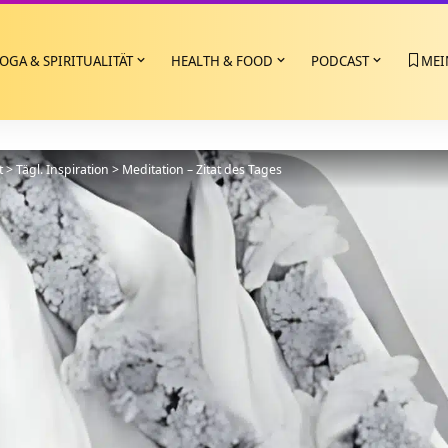
OGA & SPIRITUALITÄT
HEALTH & FOOD
PODCAST
MEI
t
>
Tägl. Inspiration
>
Meditation – Zitat des Tages