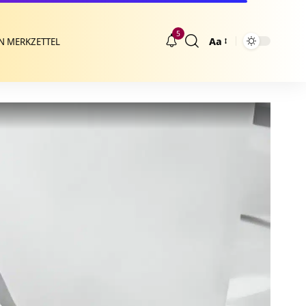
5
Aa
N MERKZETTEL
Größenänderung