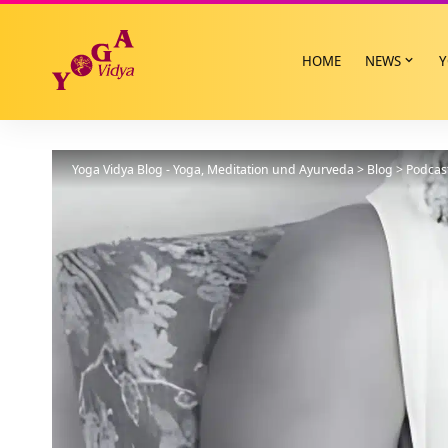
HOME
NEWS
Y
Yoga Vidya Blog - Yoga, Meditation und Ayurveda
>
Blog
>
Podcas