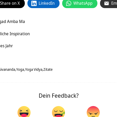
Share on X
LinkedIn
WhatsApp
Em
Jagad Amba Ma
liche Inspiration
es Jahr
Sivananda
Yoga
Yoga Vidya
Zitate
Dein Feedback?