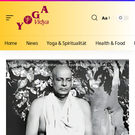
Aa
Größenänderun
Home
News
Yoga & Spiritualität
Health & Food
Yoga Vidya Blog - Yoga, Meditation und Ayurveda
>
Blog
>
Podcast
>
Tägl. Inspiration