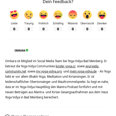
Dein Feedback?
Liebe
Traurig
Fröhlich
Schläfrig
Wütend
Überrascht
Zwinker
0
0
0
0
0
0
0
OMKARA
Omkara ist Mitglied im Social Media Team bei Yoga Vidya Bad Meinberg. Er
betreut die Yoga Vidya Communities
kinder-yoga.cc
sowie
ayurveda-
community.net
sowie
my.yoga-vidya.org
und
mein.yoga-vidya.de
- An Yoga
liebt er vor allem Bhakti-Yoga, Meditation und Kirtansingen. Er ist
leidenschaftlicher Obertonsänger und Maultrommelspieler. So liegt es nahe,
dass er im Yoga Vidya Hauptblog den Mantra Podcast fortführt und mit
neuen Beiträgen aus Mantra- und Kirtan Gesangsaufnahmen aus dem Haus
Yoga Vidya in Bad Meinberg bereichert.