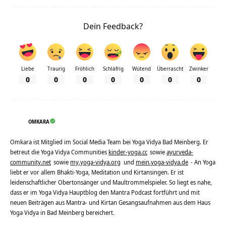
Dein Feedback?
Liebe
Traurig
Fröhlich
Schläfrig
Wütend
Überrascht
Zwinker
0
0
0
0
0
0
0
OMKARA
Omkara ist Mitglied im Social Media Team bei Yoga Vidya Bad Meinberg. Er
betreut die Yoga Vidya Communities
kinder-yoga.cc
sowie
ayurveda-
community.net
sowie
my.yoga-vidya.org
und
mein.yoga-vidya.de
- An Yoga
liebt er vor allem Bhakti-Yoga, Meditation und Kirtansingen. Er ist
leidenschaftlicher Obertonsänger und Maultrommelspieler. So liegt es nahe,
dass er im Yoga Vidya Hauptblog den Mantra Podcast fortführt und mit
neuen Beiträgen aus Mantra- und Kirtan Gesangsaufnahmen aus dem Haus
Yoga Vidya in Bad Meinberg bereichert.