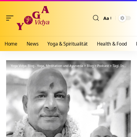
Aa
Größenänderun
Home
News
Yoga & Spiritualität
Health & Food
Yoga Vidya Blog - Yoga, Meditation und Ayurveda
>
Blog
>
Podcast
>
Tägl. Inspiration