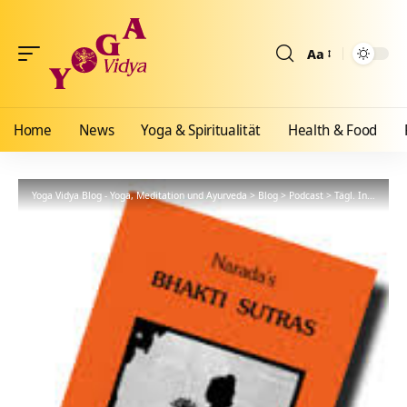
Aa
Größenänderun
Home
News
Yoga & Spiritualität
Health & Food
Yoga Vidya Blog - Yoga, Meditation und Ayurveda
>
Blog
>
Podcast
>
Tägl. Inspiration