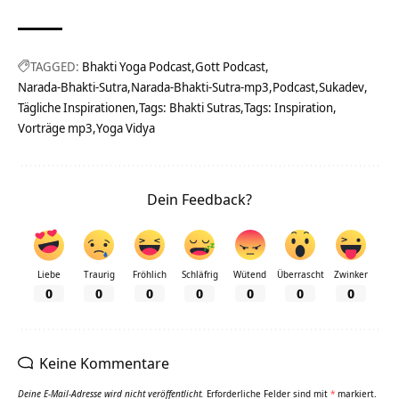
TAGGED:
Bhakti Yoga Podcast
Gott Podcast
Narada-Bhakti-Sutra
Narada-Bhakti-Sutra-mp3
Podcast
Sukadev
Tägliche Inspirationen
Tags: Bhakti Sutras
Tags: Inspiration
Vorträge mp3
Yoga Vidya
Dein Feedback?
Liebe
Traurig
Fröhlich
Schläfrig
Wütend
Überrascht
Zwinker
0
0
0
0
0
0
0
Keine Kommentare
Deine E-Mail-Adresse wird nicht veröffentlicht.
Erforderliche Felder sind mit
*
markiert.