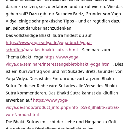
daran zu setzen, sie zu erfahren und zu kultivieren. Wie das
gehen soll? Dazu gibt dir Sukadev Bretz, Gründer von Yoga
Vidya, einige sehr praktische Tipps – und er regt dich dazu
an, selbst darüber nachzudenken.
Das vollständige Bhakti Sutra findest du auf
https://www.yoga-vidya.de/yoga-buch/yoga-
schriften
/naradas-bhakti-sutras.html
. Seminare zum
Thema Bhakti Yoga
https://www.yoga-
vidya.de/seminare/interessengebiet/bhakti-yoga.html
. Dies
ist ein Kurzvortrag von und mit Sukadev Bretz, Gründer von
Yoga Vidya. Dies ist der Einführungsvortrag zum Bhakti
Sutra. In dieser Reihe wird Sukadev alle Verse des Bhakti
Sutra kommentieren. Das Bhakti Sutra kannst du käuflich
erwerben auf
https://www.yoga-
vidya.de/shop/product_info.php?info=p598_Bhakti-Sutras-
von-Narada.html
Die Bhakti Sutras im Licht der Liebe und Hingabe zu Gott,
die neben den Disziplinen der intellektuellen