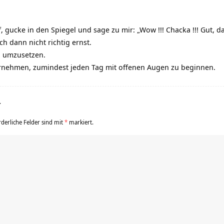
 gucke in den Spiegel und sage zu mir: „Wow !!! Chacka !!! Gut, das
h dann nicht richtig ernst.
g umzusetzen.
vornehmen, zumindest jeden Tag mit offenen Augen zu beginnen.
r
rderliche Felder sind mit
*
markiert.