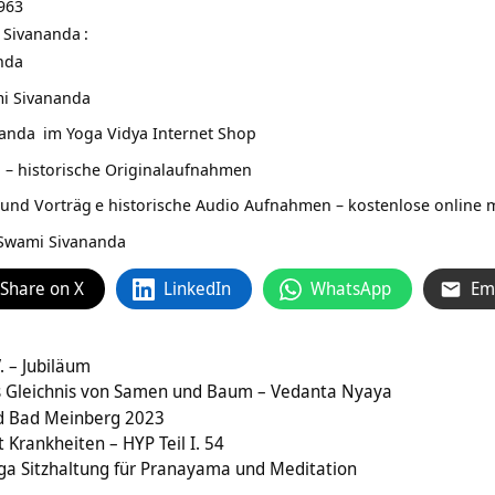
963
 Sivananda
:
nda
i Sivananda
nanda
im
Yoga Vidya Internet Shop
 – historische Originalaufnahmen
 und Vorträg
e historische Audio Aufnahmen – kostenlose online m
 Swami Sivananda
Share on X
LinkedIn
WhatsApp
Em
. – Jubiläum
as Gleichnis von Samen und Baum – Vedanta Nyaya
rd Bad Meinberg 2023
Krankheiten – HYP Teil I. 54
ga Sitzhaltung für Pranayama und Meditation