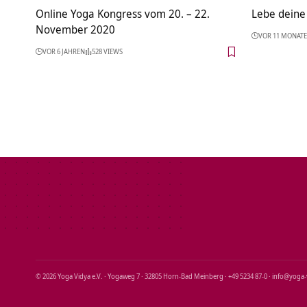
Online Yoga Kongress vom 20. – 22.
Lebe deine
November 2020
VOR 11 MONAT
VOR 6 JAHREN
528 VIEWS
© 2026 Yoga Vidya e.V. · Yogaweg 7 · 32805 Horn‑Bad Meinberg · +49 5234 87‑0 · info@yoga