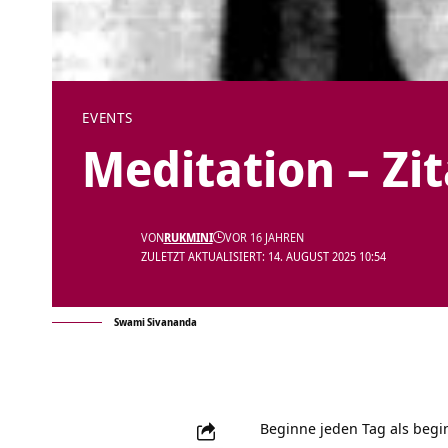
EVENTS
Meditation – Zi
VON
RUKMINI
VOR 16 JAHREN
ZULETZT AKTUALISIERT: 14. AUGUST 2025 10:54
Swami Sivananda
Beginne jeden Tag als beg