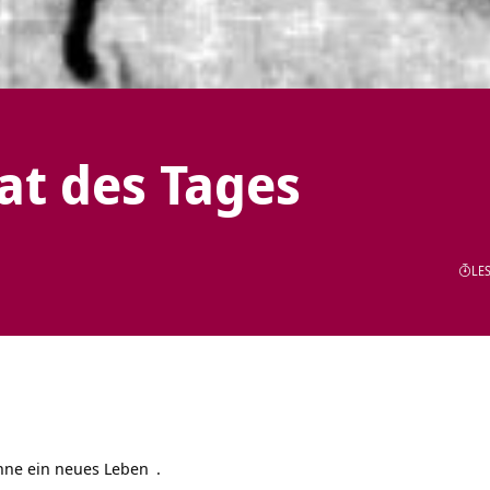
tat des Tages
LES
inne ein neues
Leben
.