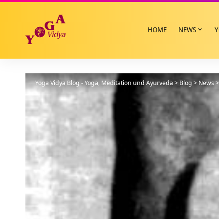
HOME
NEWS
Y
Yoga Vidya Blog - Yoga, Meditation und Ayurveda
>
Blog
>
News