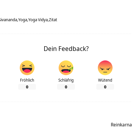
Sivananda
Yoga
Yoga Vidya
Zitat
Dein Feedback?
Fröhlich
Schläfrig
Wütend
0
0
0
Reinkarna