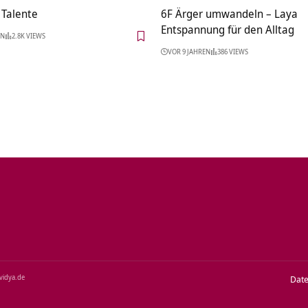
 Talente
6F Ärger umwandeln – Laya
Entspannung für den Alltag
EN
2.8K VIEWS
VOR 9 JAHREN
386 VIEWS
‑vidya.de
Dat