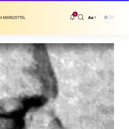
6
Aa
N MERKZETTEL
Größenänderung