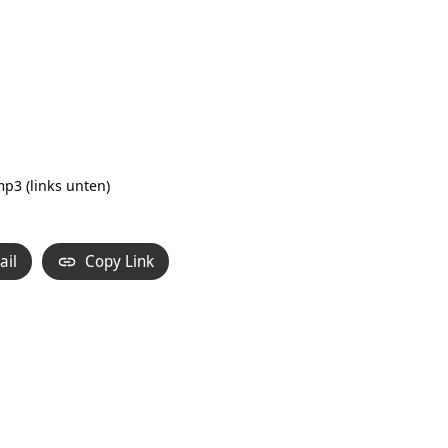
p3 (links unten)
ail
Copy Link