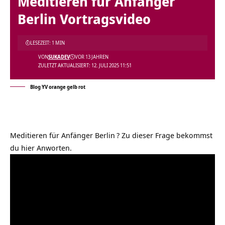
Meditieren für Anfänger
Berlin Vortragsvideo
LESEZEIT: 1 MIN
VON
SUKADEV
VOR 13 JAHREN
ZULETZT AKTUALISIERT: 12. JULI 2025 11:51
Blog YV orange gelb rot
Meditieren für Anfänger Berlin
? Zu dieser Frage bekommst
du hier Anworten.