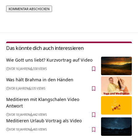
Alternative:
Das könnte dich auch interessieren
Wie Gott uns liebt? Kurzvortrag auf Video
VOR 16 JAHREN
558 VIEWS
Was hält Brahma in den Händen
VOR 6 JAHREN
535 VIEWS
Meditieren mit Klangschalen Video
Antwort
VOR 18 JAHREN
442 VIEWS
Meditieren Urlaub Vortrag als Video
VOR 18 JAHREN
465 VIEWS