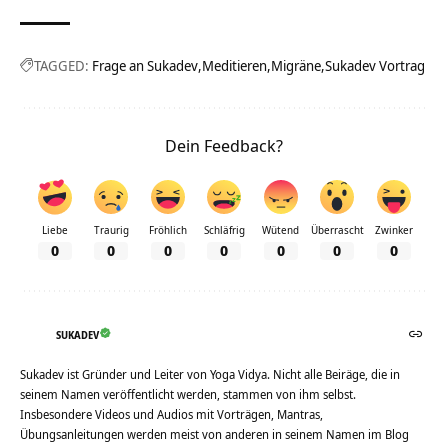
TAGGED:
Frage an Sukadev
Meditieren
Migräne
Sukadev Vortrag
Dein Feedback?
Liebe
Traurig
Fröhlich
Schläfrig
Wütend
Überrascht
Zwinker
0
0
0
0
0
0
0
SUKADEV
Sukadev ist Gründer und Leiter von Yoga Vidya. Nicht alle Beiräge, die in
seinem Namen veröffentlicht werden, stammen von ihm selbst.
Insbesondere Videos und Audios mit Vorträgen, Mantras,
Übungsanleitungen werden meist von anderen in seinem Namen im Blog