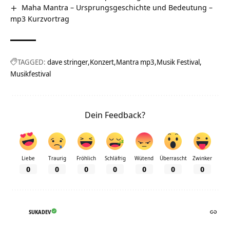
Maha Mantra – Ursprungsgeschichte und Bedeutung –
mp3 Kurzvortrag
TAGGED:
dave stringer
Konzert
Mantra mp3
Musik Festival
Musikfestival
Dein Feedback?
Liebe
Traurig
Fröhlich
Schläfrig
Wütend
Überrascht
Zwinker
0
0
0
0
0
0
0
SUKADEV