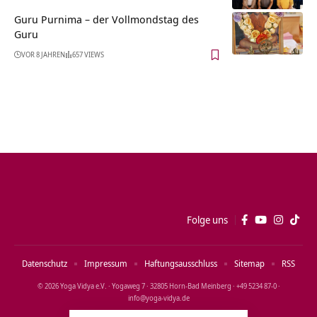
Guru Purnima – der Vollmondstag des
Guru
VOR 8 JAHREN
657 VIEWS
Folge uns
Datenschutz
Impressum
Haftungsausschluss
Sitemap
RSS
© 2026 Yoga Vidya e.V. · Yogaweg 7 · 32805 Horn‑Bad Meinberg · +49 5234 87‑0 ·
info@yoga‑vidya.de